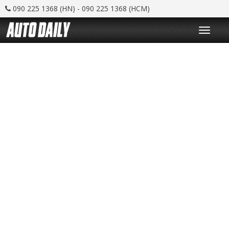
090 225 1368 (HN) - 090 225 1368 (HCM)
T
o
g
g
l
e
n
a
v
i
g
a
t
i
o
n