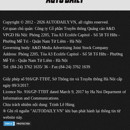
Copyright © 2012 - 2026 AUTODAILY.VN, all rights reserved.
Cơ quan chủ quản: Công ty Cổ phần Truyền thông Quảng cáo A&D.
VPGD Hà Nội: Phòng 2205, Tòa A3 Ecolife Capitol - Số 58 Tố Hữu -
Phường Mễ Trì - Quận Nam Từ Liêm - Hà Nội
Governing body: A&D Media Advertising Joint Stock Company
Address: Phòng 2205, Tòa A3 Ecolife Capitol - Số 58 Tố Hữu - Phường
Mễ Trì - Quận Nam Từ Liêm - Hà Nội
Tel: (84-24) 3762 1635/ 36 - Fax:(84-24) 3762 1639.
Giấy phép số 916/GP-TTĐT, Sở Thông tin và Truyền thông Hà Nội cấp
ngày 09/3/2017.
Licence No. 916/GP-TTĐT dated March 9, 2017 by Ha Noi Deparment of
Information and Communications.
Chịu trách nhiệm nội dung: Trịnh Lê Hùng.
® Ghi rõ nguồn "AUTODAILY.VN" khi bạn phát hành lại thông tin từ
website này.