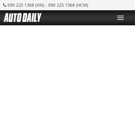
090 225 1368 (HN) - 090 225 1368 (HCM)
T
o
g
g
l
e
n
a
v
i
g
a
t
i
o
n