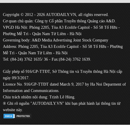
Copyright © 2012 - 2026 AUTODAILY.VN, all rights reserved.
Cơ quan chủ quản: Công ty Cổ phần Truyền thông Quảng cáo A&D.
VPGD Hà Nội: Phòng 2205, Tòa A3 Ecolife Capitol - Số 58 Tố Hữu -
Phường Mễ Trì - Quận Nam Từ Liêm - Hà Nội
Governing body: A&D Media Advertising Joint Stock Company
Address: Phòng 2205, Tòa A3 Ecolife Capitol - Số 58 Tố Hữu - Phường
Mễ Trì - Quận Nam Từ Liêm - Hà Nội
Tel: (84-24) 3762 1635/ 36 - Fax:(84-24) 3762 1639.
Giấy phép số 916/GP-TTĐT, Sở Thông tin và Truyền thông Hà Nội cấp
ngày 09/3/2017.
Licence No. 916/GP-TTĐT dated March 9, 2017 by Ha Noi Deparment of
Information and Communications.
Chịu trách nhiệm nội dung: Trịnh Lê Hùng.
® Ghi rõ nguồn "AUTODAILY.VN" khi bạn phát hành lại thông tin từ
website này.