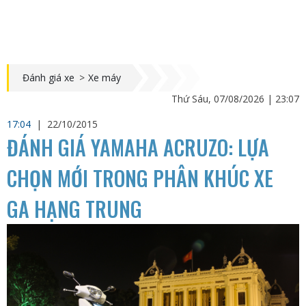
Đánh giá xe
>
Xe máy
Thứ Sáu, 07/08/2026 | 23:07
17:04
|
22/10/2015
ĐÁNH GIÁ YAMAHA ACRUZO: LỰA
CHỌN MỚI TRONG PHÂN KHÚC XE
GA HẠNG TRUNG