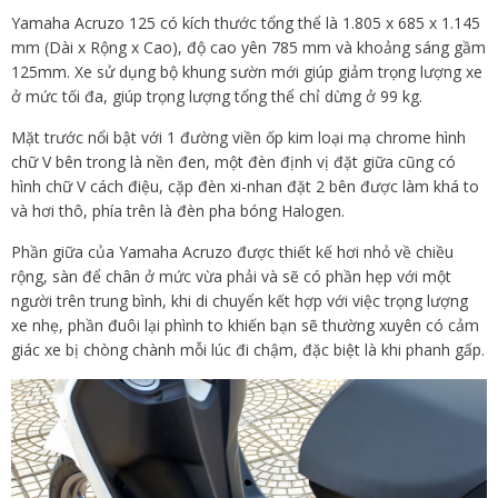
Yamaha Acruzo 125 có kích thước tổng thể là 1.805 x 685 x 1.145
mm (Dài x Rộng x Cao), độ cao yên 785 mm và khoảng sáng gầm
125mm. Xe sử dụng bộ khung sườn mới giúp giảm trọng lượng xe
ở mức tối đa, giúp trọng lượng tổng thể chỉ dừng ở 99 kg.
Mặt trước nổi bật với 1 đường viền ốp kim loại mạ chrome hình
chữ V bên trong là nền đen, một đèn định vị đặt giữa cũng có
hình chữ V cách điệu, cặp đèn xi-nhan đặt 2 bên được làm khá to
và hơi thô, phía trên là đèn pha bóng Halogen.
Phần giữa của Yamaha Acruzo được thiết kế hơi nhỏ về chiều
rộng, sàn để chân ở mức vừa phải và sẽ có phần hẹp với một
người trên trung bình, khi di chuyển kết hợp với việc trọng lượng
xe nhẹ, phần đuôi lại phình to khiến bạn sẽ thường xuyên có cảm
giác xe bị chòng chành mỗi lúc đi chậm, đặc biệt là khi phanh gấp.