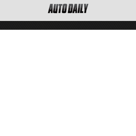
Copyright © 2012 - 2026 AUTODAILY.VN, all rights reserved.
Cơ quan chủ quản: Công ty Cổ phần Truyền thông Quảng cáo A&D.
VPGD Hà Nội: Phòng 2205, Tòa A3 Ecolife Capitol - Số 58 Tố Hữu -
Phường Mễ Trì - Quận Nam Từ Liêm - Hà Nội
Governing body: A&D Media Advertising Joint Stock Company
Address: Phòng 2205, Tòa A3 Ecolife Capitol - Số 58 Tố Hữu - Phường
Mễ Trì - Quận Nam Từ Liêm - Hà Nội
Tel: (84-24) 3762 1635/ 36 - Fax:(84-24) 3762 1639.
Giấy phép số 916/GP-TTĐT, Sở Thông tin và Truyền thông Hà Nội cấp
ngày 09/3/2017.
Licence No. 916/GP-TTĐT dated March 9, 2017 by Ha Noi Deparment of
Information and Communications.
Chịu trách nhiệm nội dung: Trịnh Lê Hùng.
® Ghi rõ nguồn "AUTODAILY.VN" khi bạn phát hành lại thông tin từ
website này.