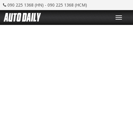
090 225 1368 (HN) - 090 225 1368 (HCM)
T
o
g
g
l
e
n
a
v
i
g
a
t
i
o
n