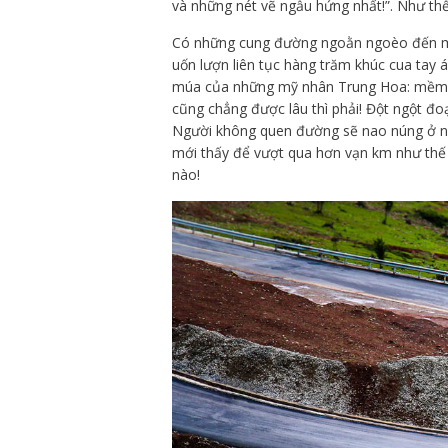
và những nét vẽ ngẫu hứng nhất!”. Như th
Có những cung đường ngoằn ngoèo đến mứ
uốn lượn liên tục hàng trăm khúc cua tay á
múa của những mỹ nhân Trung Hoa: mềm m
cũng chẳng được lâu thì phải! Đột ngột đo
Người không quen đường sẽ nao núng ở nhữ
mới thấy để vượt qua hơn vạn km như thế n
nào!