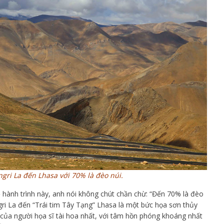
gri La đến Lhasa với 70% là đèo núi.
ề hành trình này, anh nói không chút chần chừ: “Đến 70% là đèo
ngri La đến “Trái tim Tây Tạng” Lhasa là một bức họa sơn thủy
 của người họa sĩ tài hoa nhất, với tâm hồn phóng khoáng nhất