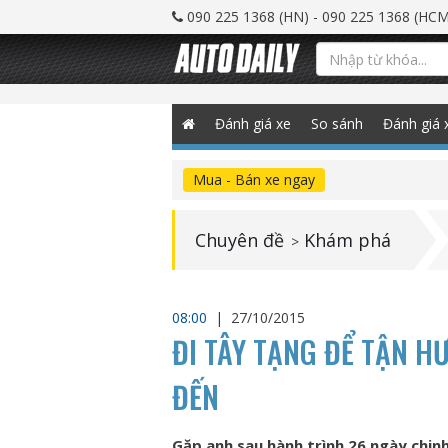
090 225 1368 (HN) - 090 225 1368 (HCM
Đánh giá xe
So sánh
Đánh giá 
Mua - Bán xe ngay
Chuyên đề
Khám phá
>
08:00
|
27/10/2015
ĐI TÂY TẠNG ĐỂ TẬN H
ĐẾN
Gặp anh sau hành trình 26 ngày chin