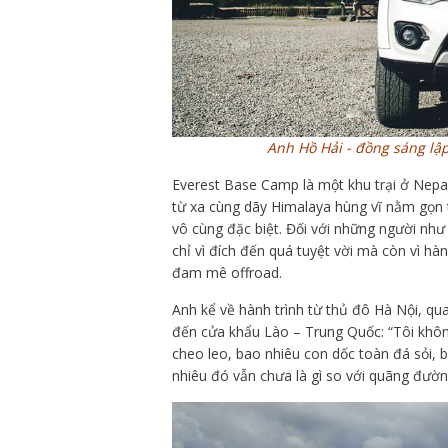
Anh Hồ Hải - đồng sáng lập
Everest Base Camp là một khu trại ở Nepal
từ xa cùng dãy Himalaya hùng vĩ nằm gọn t
vô cùng đặc biệt. Đối với những người nh
chỉ vì đích đến quá tuyệt vời mà còn vì hà
đam mê offroad.
Anh kể về hành trình từ thủ đô Hà Nội, qu
đến cửa khẩu Lào – Trung Quốc: “Tôi khô
cheo leo, bao nhiêu con dốc toàn đá sỏi, 
nhiêu đó vẫn chưa là gì so với quãng đườn