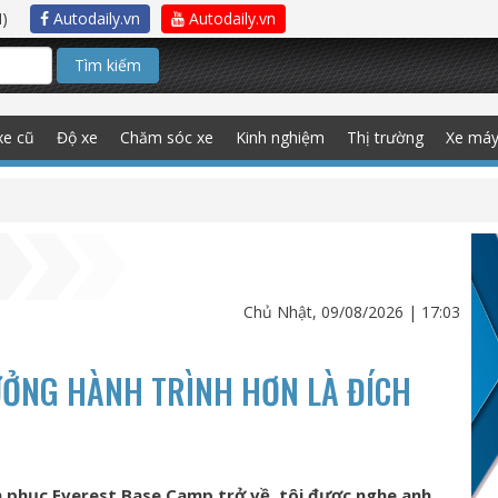
)
Autodaily.vn
Autodaily.vn
Tìm kiếm
xe cũ
Độ xe
Chăm sóc xe
Kinh nghiệm
Thị trường
Xe má
Chủ Nhật, 09/08/2026 | 17:03
ƯỞNG HÀNH TRÌNH HƠN LÀ ĐÍCH
h phục Everest Base Camp trở về, tôi được nghe anh