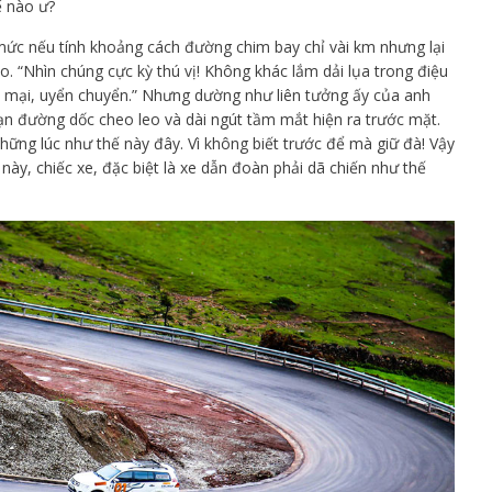
ế nào ư?
c nếu tính khoảng cách đường chim bay chỉ vài km nhưng lại
o. “Nhìn chúng cực kỳ thú vị! Không khác lắm dải lụa trong điệu
ại, uyển chuyển.” Nhưng dường như liên tưởng ấy của anh
ạn đường dốc cheo leo và dài ngút tầm mắt hiện ra trước mặt.
ng lúc như thế này đây. Vì không biết trước để mà giữ đà! Vậy
ày, chiếc xe, đặc biệt là xe dẫn đoàn phải dã chiến như thế