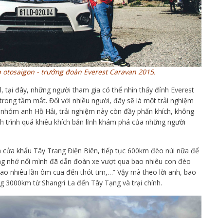
 otosaigon - trưởng đoàn Everest Caravan 2015.
, tại đây, những người tham gia có thể nhìn thấy đỉnh Everest
rong tầm mắt. Đối với nhiều người, đây sẽ là một trải nghiệm
ư nhóm anh Hồ Hải, trải nghiệm này còn đầy phấn khích, không
nh trình quá khiêu khích bản lĩnh khám phá của những người
a cửa khẩu Tây Trang Điện Biên, tiếp tục 600km đèo núi nữa để
ng nhớ nổi mình đã dẫn đoàn xe vượt qua bao nhiêu con đèo
bao nhiêu lần ôm cua đến thót tim,…” Vậy mà theo lời anh, bao
g 3000km từ Shangri La đến Tây Tạng và trại chính.