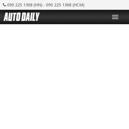
090 225 1368 (HN) - 090 225 1368 (HCM)
T
o
g
g
l
e
n
a
v
i
g
a
t
i
o
n