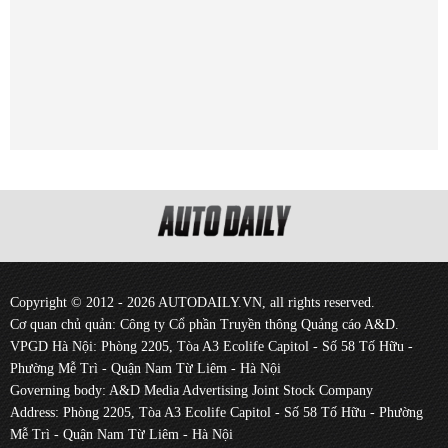
Copyright © 2012 - 2026 AUTODAILY.VN, all rights reserved.
Cơ quan chủ quản: Công ty Cổ phần Truyền thông Quảng cáo A&D.
VPGD Hà Nội: Phòng 2205, Tòa A3 Ecolife Capitol - Số 58 Tố Hữu -
Phường Mễ Trì - Quận Nam Từ Liêm - Hà Nội
Governing body: A&D Media Advertising Joint Stock Company
Address: Phòng 2205, Tòa A3 Ecolife Capitol - Số 58 Tố Hữu - Phường
Mễ Trì - Quận Nam Từ Liêm - Hà Nội