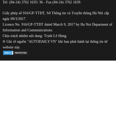
Tel: (84-24) 3762 1635/ 36 - Fax:(84-24) 3762 1639.
Giấy phép số 916/GP-TTĐT, Sở Thông tin và Truyền thông Hà Nội cấp
ngày 09/3/2017.
Licence No. 916/GP-TTĐT dated March 9, 2017 by Ha Noi Deparment of
Information and Communications.
Chịu trách nhiệm nội dung: Trịnh Lê Hùng.
® Ghi rõ nguồn "AUTODAILY.VN" khi bạn phát hành lại thông tin từ
website này.