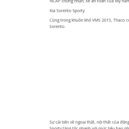
NCAP chứng nhận; Xe an toàn của Mỹ năm 
Kia Sorento Sporty
Cũng trong khuôn khổ VMS 2015, Thaco cò
Sorento.
Sự cải tiến về ngoại thất, nội thất của đ
Sporty tăng tốc nhanh với mức tiêu hao nhi