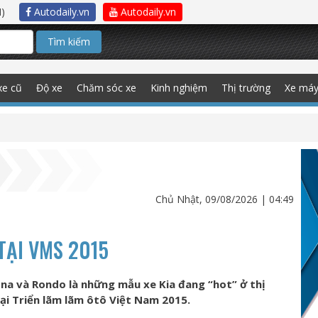
)
Autodaily.vn
Autodaily.vn
Tìm kiếm
xe cũ
Độ xe
Chăm sóc xe
Kinh nghiệm
Thị trường
Xe má
Chủ Nhật, 09/08/2026 | 04:49
TẠI VMS 2015
na và Rondo là những mẫu xe Kia đang “hot” ở thị
i Triển lãm lãm ôtô Việt Nam 2015.