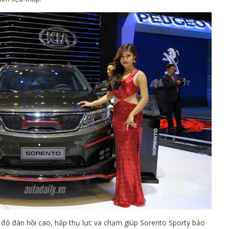
có độ đàn hồi cao, hấp thụ lực va chạm giúp Sorento Sporty bảo