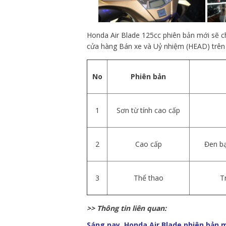
Honda Air Blade 125cc phiên bản mới sẽ ch
cửa hàng Bán xe và Uỷ nhiệm (HEAD) trên
No
Phiên bản
1
Sơn từ tính cao cấp
2
Cao cấp
Đen bạ
3
Thể thao
T
>> Thông tin liên quan:
Sáng nay, Honda Air Blade phiên bản m