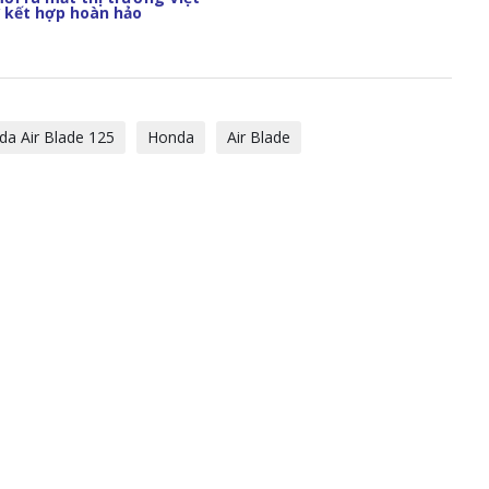
ự kết hợp hoàn hảo
da Air Blade 125
Honda
Air Blade