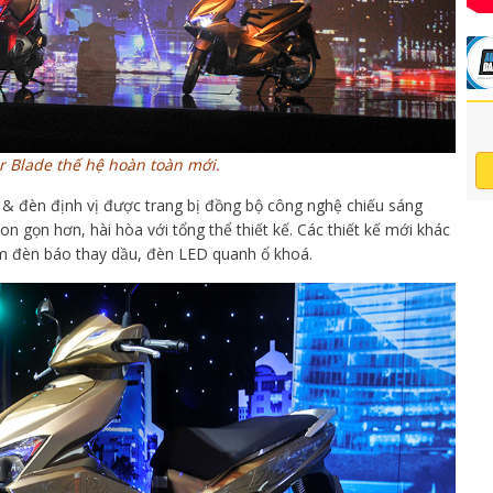
r Blade thế hệ hoàn toàn mới.
& đèn định vị được trang bị đồng bộ công nghệ chiếu sáng
n gọn hơn, hài hòa với tổng thể thiết kế. Các thiết kế mới khác
êm đèn báo thay dầu, đèn LED quanh ổ khoá.