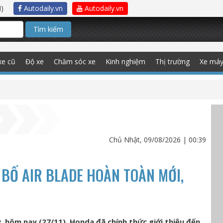
)
Autodaily.vn
Autodaily.vn
Tìm kiếm
xe cũ
Độ xe
Chăm sóc xe
Kinh nghiệm
Thị trường
Xe má
Chủ Nhật, 09/08/2026 | 00:39
BỐ AIR BLADE HOÀN TOÀN MỚI,
, hôm nay (27/11), Honda đã chính thức giới thiệu đến