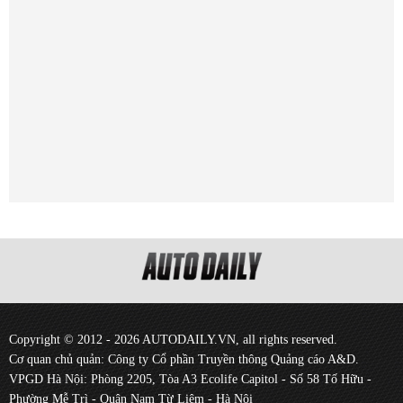
Copyright © 2012 - 2026 AUTODAILY.VN, all rights reserved.
Cơ quan chủ quản: Công ty Cổ phần Truyền thông Quảng cáo A&D.
VPGD Hà Nội: Phòng 2205, Tòa A3 Ecolife Capitol - Số 58 Tố Hữu -
Phường Mễ Trì - Quận Nam Từ Liêm - Hà Nội