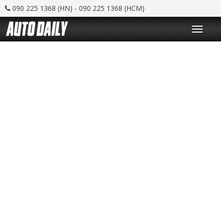
090 225 1368 (HN) - 090 225 1368 (HCM)
T
o
g
g
l
e
n
a
v
i
g
a
t
i
o
n