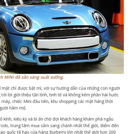
nh MINI đã sẵn sàng xuất xưởng.
í mật chỉ được bật mí, với sự hướng dẫn của những con người
i lời giới thiệu tận tình, tinh tế và không kém phần hài hước
 máy, chiếc Mini đầu tiên, khu shopping các mặt hàng thời
người hâm mộ.
ổ kính, kiêu kỳ và bí ẩn chờ đợi khách hàng khám phá ngẫu
rods, trung tâm mua sắm sang chảnh nhất thế giới, điểm đến
ao quốc tế hay cửa hàng Burberry lớn nhất thế giới hơn 200