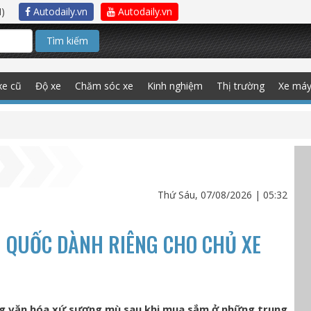
)
Autodaily.vn
Autodaily.vn
Tìm kiếm
xe cũ
Độ xe
Chăm sóc xe
Kinh nghiệm
Thị trường
Xe má
Thứ Sáu, 07/08/2026 | 05:32
H QUỐC DÀNH RIÊNG CHO CHỦ XE
ng văn hóa xứ sương mù sau khi mua sắm ở những trung