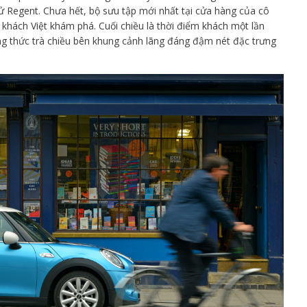
tử Regent. Chưa hết, bộ sưu tập mới nhất tại cửa hàng của cô
khách Việt khám phá. Cuối chiều là thời điểm khách một lần
ng thức trà chiều bên khung cảnh lãng đáng đậm nét đặc trưng