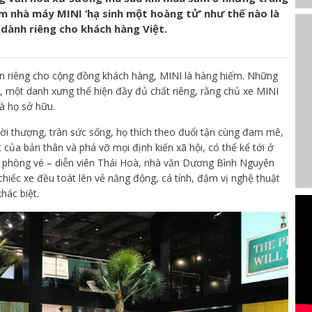
m nhà máy MINI ‘hạ sinh một hoàng tử’ như thế nào là
dành riêng cho khách hàng Việt.
tên riêng cho cộng đồng khách hàng, MINI là hàng hiếm. Những
, một danh xưng thể hiện đầy đủ chất riêng, rằng chủ xe MINI
à họ sở hữu.
ời thượng, tràn sức sống, họ thích theo đuổi tận cùng đam mê,
 của bản thân và phá vỡ mọi định kiến xã hội, có thể kể tới ở
phòng vé – diễn viên Thái Hoà, nhà văn Dương Bình Nguyên
iếc xe đều toát lên vẻ năng động, cá tính, đậm vị nghệ thuật
khác biệt.