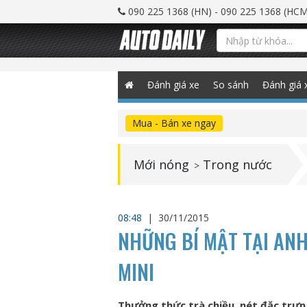
090 225 1368 (HN) - 090 225 1368 (HCM
Đánh giá xe
So sánh
Đánh giá 
Mua - Bán xe ngay
Mới nóng
Trong nước
>
08:48
|
30/11/2015
NHỮNG BÍ MẬT TẠI AN
MINI
Thưởng thức trà chiều, nét đặc trư