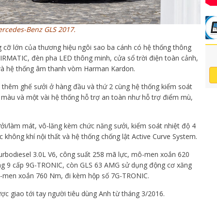
rcedes-Benz GLS 2017.
g cỡ lớn của thương hiệu ngôi sao ba cánh có hệ thống thông
hí AIRMATIC, đèn pha LED thông minh, cửa sổ trời điện toàn cảnh,
í và hệ thống âm thanh vòm Harman Kardon.
 thêm ghế sưởi ở hàng đầu và thứ 2 cùng hệ thống kiểm soát
 3 màu và một vài hệ thống hỗ trợ an toàn như hỗ trợ điểm mù,
ưởi/làm mát, vô-lăng kèm chức năng sưởi, kiểm soát nhiệt độ 4
c không khí nội thất và hệ thống chống lật Active Curve System.
urbodiesel 3.0L V6, công suất 258 mã lực, mô-men xoắn 620
động 9 cấp 9G-TRONIC, còn GLS 63 AMG sử dụng động cơ xăng
mô-men xoắn 760 Nm, đi kèm hộp số 7G-TRONIC.
 giao tới tay người tiêu dùng Anh từ tháng 3/2016.