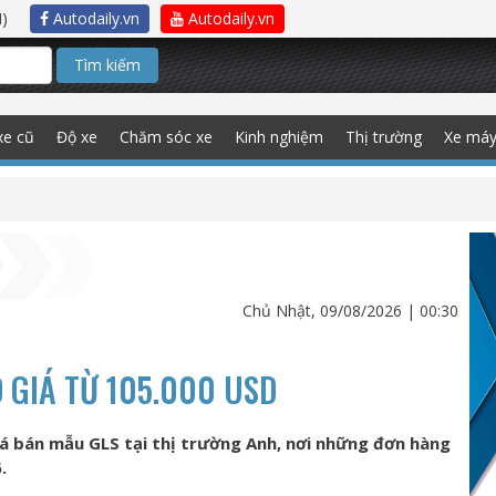
)
Autodaily.vn
Autodaily.vn
Tìm kiếm
xe cũ
Độ xe
Chăm sóc xe
Kinh nghiệm
Thị trường
Xe má
Chủ Nhật, 09/08/2026 | 00:30
 GIÁ TỪ 105.000 USD
giá bán mẫu GLS tại thị trường Anh, nơi những đơn hàng
.