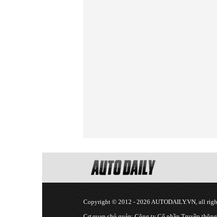
Copyright © 2012 - 2026 AUTODAILY.VN, all right
Cơ quan chủ quản: Công ty Cổ phần Truyền thôn