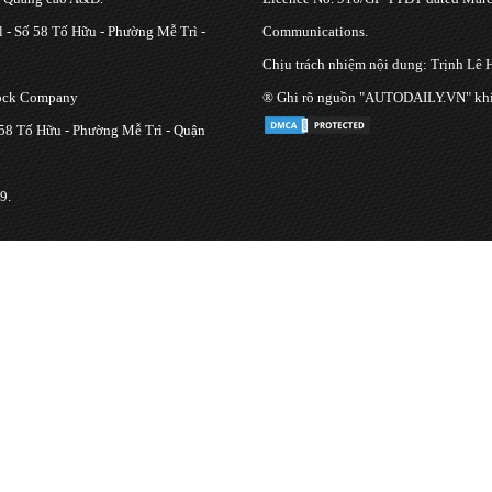
 - Số 58 Tố Hữu - Phường Mễ Trì -
Communications.
Chịu trách nhiệm nội dung: Trịnh Lê 
tock Company
® Ghi rõ nguồn "AUTODAILY.VN" khi bạ
 58 Tố Hữu - Phường Mễ Trì - Quận
9.