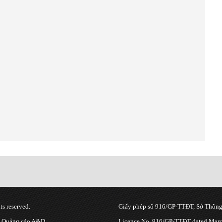
s reserved.
Giấy phép số 916/GP-TTĐT, Sở Thông 
g Quảng cáo A&D.
Licence No. 916/GP-TTĐT dated March