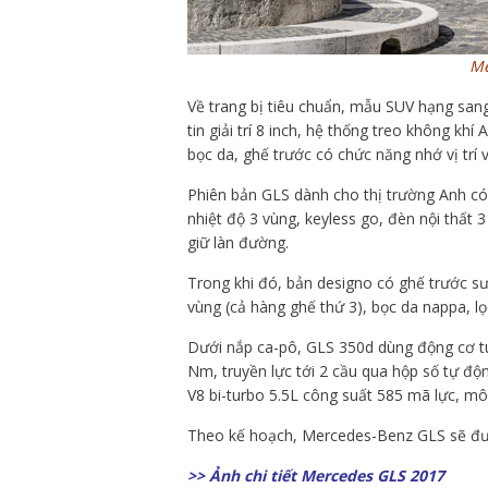
Me
Về trang bị tiêu chuẩn, mẫu SUV hạng san
tin giải trí 8 inch, hệ thống treo không k
bọc da, ghế trước có chức năng nhớ vị tr
Phiên bản GLS dành cho thị trường Anh có
nhiệt độ 3 vùng, keyless go, đèn nội thất
giữ làn đường.
Trong khi đó, bản designo có ghế trước s
vùng (cả hàng ghế thứ 3), bọc da nappa, lọ
Dưới nắp ca-pô, GLS 350d dùng động cơ t
Nm, truyền lực tới 2 cầu qua hộp số tự 
V8 bi-turbo 5.5L công suất 585 mã lực, 
Theo kế hoạch, Mercedes-Benz GLS sẽ được
>> Ảnh chi tiết Mercedes GLS 2017