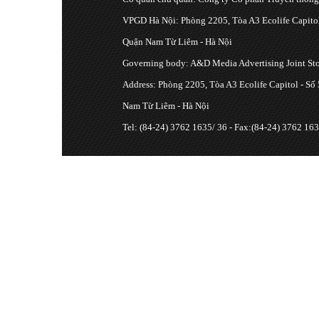
VPGD Hà Nội: Phòng 2205, Tòa A3 Ecolife Capitol
Quận Nam Từ Liêm - Hà Nội
Governing body: A&D Media Advertising Joint S
Address: Phòng 2205, Tòa A3 Ecolife Capitol - Số
Nam Từ Liêm - Hà Nội
Tel: (84-24) 3762 1635/ 36 - Fax:(84-24) 3762 163