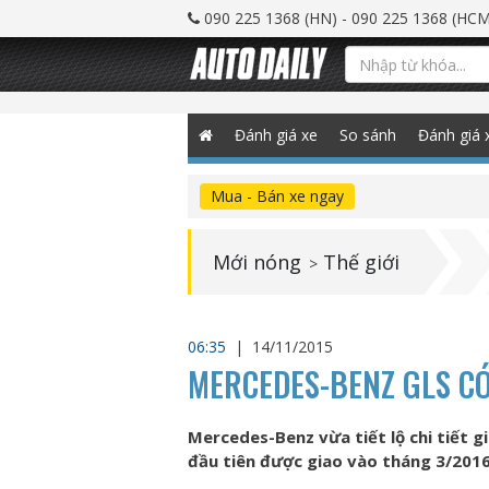
090 225 1368 (HN) - 090 225 1368 (HCM
Đánh giá xe
So sánh
Đánh giá 
Mua - Bán xe ngay
Mới nóng
Thế giới
>
06:35
|
14/11/2015
MERCEDES-BENZ GLS CÓ
Mercedes-Benz vừa tiết lộ chi tiết 
đầu tiên được giao vào tháng 3/2016