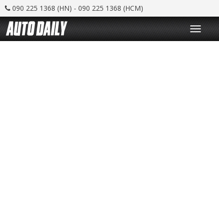
090 225 1368 (HN) - 090 225 1368 (HCM)
T
o
g
g
l
e
n
a
v
i
g
a
t
i
o
n