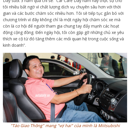
Day suốt 3 năm qua chi sẻ: “Car Care Day năm nay thực sự cho
tôi nhiều bất ngờ vì chất lượng dịch vụ chuyên sâu hơn với thời
gian và các bước chăm sóc nhiều hơn. Tôi sẽ tiếp tục gắn bó với
chương trình vì đây không chỉ là một ngày hội chăm sóc xe mà
còn là cơ hội để người tham gia chung tay đẩy mạnh các hoạt
động cộng đồng. Đến ngày hội, tôi còn gặp gỡ những chủ xe yêu
thích xe cộ từ đó tăng thêm các mối quan hệ trong cuộc sống và
kinh doanh”.
"Táo Giao Thông" mang "vợ hai" của mình là Miitsubishi