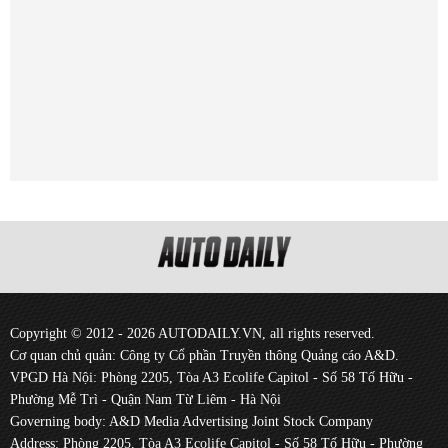
Copyright © 2012 - 2026 AUTODAILY.VN, all rights reserved.
Cơ quan chủ quản: Công ty Cổ phần Truyền thông Quảng cáo A&D.
VPGD Hà Nội: Phòng 2205, Tòa A3 Ecolife Capitol - Số 58 Tố Hữu -
Phường Mễ Trì - Quận Nam Từ Liêm - Hà Nội
Governing body: A&D Media Advertising Joint Stock Company
Address: Phòng 2205, Tòa A3 Ecolife Capitol - Số 58 Tố Hữu - Phường