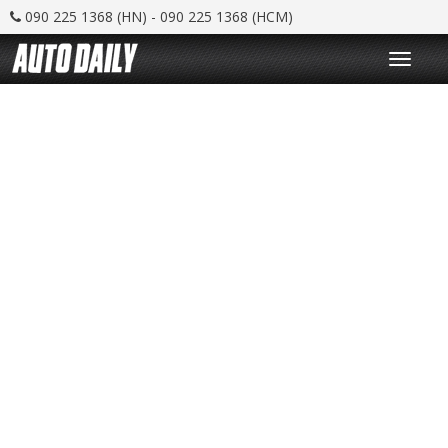
090 225 1368 (HN) - 090 225 1368 (HCM)
T
o
g
g
l
e
n
a
v
i
g
a
t
i
o
n