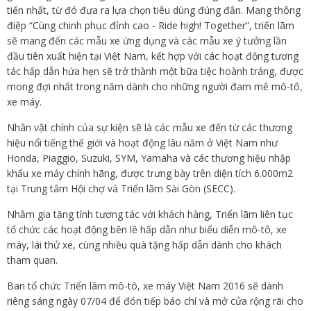
tiến nhất, từ đó đưa ra lựa chọn tiêu dùng đúng đắn. Mang thông
điệp “Cùng chinh phục đỉnh cao - Ride high! Together”, triển lãm
sẽ mang đến các mẫu xe ứng dụng và các mẫu xe ý tưởng lần
đầu tiên xuất hiện tại Việt Nam, kết hợp với các hoạt động tương
tác hấp dẫn hứa hẹn sẽ trở thành một bữa tiệc hoành tráng, được
mong đợi nhất trong năm dành cho những người đam mê mô-tô,
xe máy.
Nhân vật chính của sự kiện sẽ là các mẫu xe đến từ các thương
hiệu nổi tiếng thế giới và hoạt động lâu năm ở Việt Nam như
Honda, Piaggio, Suzuki, SYM, Yamaha và các thương hiệu nhập
khẩu xe máy chính hãng, được trưng bày trên diện tích 6.000m2
tại Trung tâm Hội chợ và Triển lãm Sài Gòn (SECC).
Nhằm gia tăng tính tương tác với khách hàng, Triển lãm liên tục
tổ chức các hoạt động bên lề hấp dẫn như biểu diễn mô-tô, xe
máy, lái thử xe, cùng nhiều quà tặng hấp dẫn dành cho khách
tham quan.
Ban tổ chức Triển lãm mô-tô, xe máy Việt Nam 2016 sẽ dành
riêng sáng ngày 07/04 để đón tiếp báo chí và mở cửa rộng rãi cho