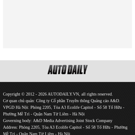
Copyright © 2012 - 2026 AUTODAILY.VN, all rights reserved.
Cơ quan chủ quản: Công ty Cổ phần Truyền thông Quảng cáo A&D.
VPGD Hà Nội: Phòng 2205, Tòa A3 Ecolife Capitol - Số 58 Tố Hữu -
Phường Mễ Trì - Quận Nam Từ Liêm - Hà Nội
Governing body: A&D Media Advertising Joint Stock Company
Address: Phòng 2205, Tòa A3 Ecolife Capitol - Số 58 Tố Hữu - Phường
Mễ Trì - Quận Nam Từ Liêm - Hà Nội