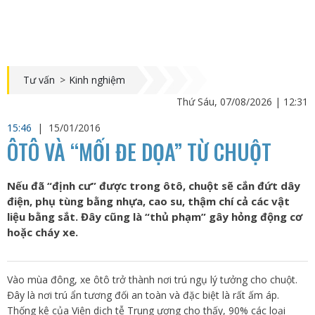
Tư vấn
>
Kinh nghiệm
Thứ Sáu, 07/08/2026 | 12:31
15:46
|
15/01/2016
ÔTÔ VÀ “MỐI ĐE DỌA” TỪ CHUỘT
Nếu đã “định cư” được trong ôtô, chuột sẽ cắn đứt dây
điện, phụ tùng bằng nhựa, cao su, thậm chí cả các vật
liệu bằng sắt. Đây cũng là “thủ phạm” gây hỏng động cơ
hoặc cháy xe.
Vào mùa đông, xe ôtô trở thành nơi trú ngụ lý tưởng cho chuột.
Đây là nơi trú ẩn tương đối an toàn và đặc biệt là rất ấm áp.
Thống kê của Viện dịch tễ Trung ương cho thấy, 90% các loại