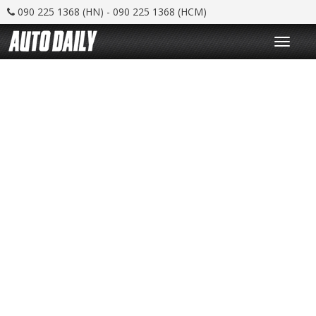
090 225 1368 (HN) - 090 225 1368 (HCM)
T
o
g
g
l
e
n
a
v
i
g
a
t
i
o
n