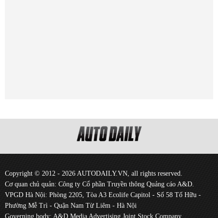
Copyright © 2012 - 2026 AUTODAILY.VN, all rights reserved.
Cơ quan chủ quản: Công ty Cổ phần Truyền thông Quảng cáo A&D.
VPGD Hà Nội: Phòng 2205, Tòa A3 Ecolife Capitol - Số 58 Tố Hữu -
Phường Mễ Trì - Quận Nam Từ Liêm - Hà Nội
Governing body: A&D Media Advertising Joint Stock Company