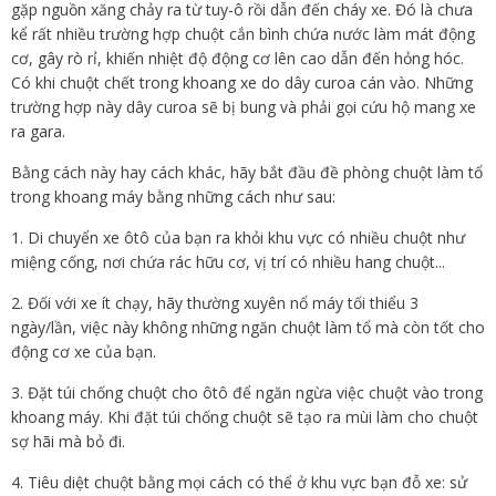
gặp nguồn xăng chảy ra từ tuy-ô rồi dẫn đến cháy xe. Đó là chưa
kể rất nhiều trường hợp chuột cắn bình chứa nước làm mát động
cơ, gây rò rỉ, khiến nhiệt độ động cơ lên cao dẫn đến hỏng hóc.
Có khi chuột chết trong khoang xe do dây curoa cán vào. Những
trường hợp này dây curoa sẽ bị bung và phải gọi cứu hộ mang xe
ra gara.
Bằng cách này hay cách khác, hãy bắt đầu đề phòng chuột làm tổ
trong khoang máy bằng những cách như sau:
1. Di chuyển xe ôtô của bạn ra khỏi khu vực có nhiều chuột như
miệng cống, nơi chứa rác hữu cơ, vị trí có nhiều hang chuột...
2. Đối với xe ít chạy, hãy thường xuyên nổ máy tối thiểu 3
ngày/lần, việc này không những ngăn chuột làm tổ mà còn tốt cho
động cơ xe của bạn.
3. Đặt túi chống chuột cho ôtô để ngăn ngừa việc chuột vào trong
khoang máy. Khi đặt túi chống chuột sẽ tạo ra mùi làm cho chuột
sợ hãi mà bỏ đi.
4. Tiêu diệt chuột bằng mọi cách có thể ở khu vực bạn đỗ xe: sử