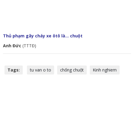
Thủ phạm gây cháy xe ôtô là… chuột
Anh Đức
(TTTĐ)
Tags:
tu van o to
chống chuột
Kinh nghiem