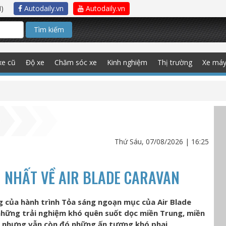
)
Autodaily.vn
Autodaily.vn
Tìm kiếm
xe cũ
Độ xe
Chăm sóc xe
Kinh nghiệm
Thị trường
Xe má
Thứ Sáu, 07/08/2026 | 16:25
 NHẤT VỀ AIR BLADE CARAVAN
g của hành trình Tỏa sáng ngoạn mục của Air Blade
những trải nghiệm khó quên suốt dọc miền Trung, miền
c nhưng vẫn còn đó những ấn tượng khó phai.