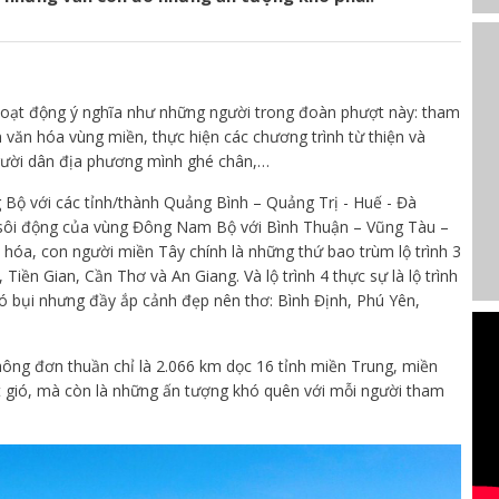
hoạt động ý nghĩa như những người trong đoàn phượt này: tham
m văn hóa vùng miền, thực hiện các chương trình từ thiện và
gười dân địa phương mình ghé chân,…
Bộ với các tỉnh/thành Quảng Bình – Quảng Trị - Huế - Đà
ái sôi động của vùng Đông Nam Bộ với Bình Thuận – Vũng Tàu –
 hóa, con người miền Tây chính là những thứ bao trùm lộ trình 3
 Tiền Gian, Cần Thơ và An Giang. Và lộ trình 4 thực sự là lộ trình
ó bụi nhưng đầy ắp cảnh đẹp nên thơ: Bình Định, Phú Yên,
ng đơn thuần chỉ là 2.066 km dọc 16 tỉnh miền Trung, miền
 gió, mà còn là những ấn tượng khó quên với mỗi người tham