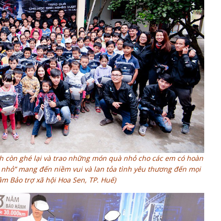
h còn ghé lại và trao những món quà nhỏ cho các em có hoàn
nhỏ” mang đến niềm vui và lan tỏa tình yêu thương đến mọi
m Bảo trợ xã hội Hoa Sen, TP. Huế)