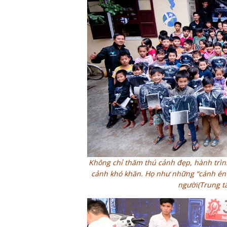
Không chỉ thăm thú cảnh đẹp, hành trìn
cảnh khó khăn. Họ như những “cánh én 
người(Trung tâ