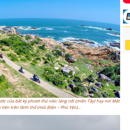
c của bất kỳ phượt thủ nào: làng nổi (miền Tây) hay nơi Mặt
u tiên trên lãnh thổ (mũi Điện – Phú Yên)…