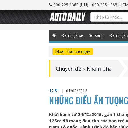
090 225 1368 (HN) - 090 225 1368 (HCM
Đánh giá xe
So sánh
Đánh giá 
Mua - Bán xe ngay
Chuyên đề
Khám phá
>
12:51
|
01/02/2016
NHỮNG ĐIỀU ẤN TƯỢNG
Khởi hành từ 24/12/2015, gần 1 thán
125cc đã mang đến cho các bạn trẻ 
Nam Tổ quốc. Hành trình đã kết thú