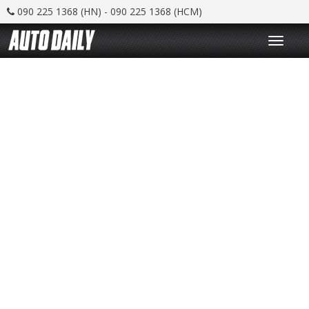
090 225 1368 (HN) - 090 225 1368 (HCM)
T
o
g
g
l
e
n
a
v
i
g
a
t
i
o
n