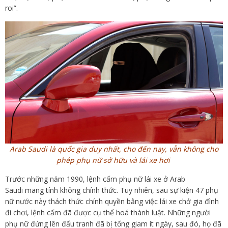
roi”.
Arab Saudi là quốc gia duy nhất, cho đến nay, vẫn không cho
phép phụ nữ sở hữu và lái xe hơi
Trước những năm 1990, lệnh cấm phụ nữ lái xe ở Arab
Saudi mang tính không chính thức. Tuy nhiên, sau sự kiện 47 phụ
nữ nước này thách thức chính quyền bằng việc lái xe chở gia đình
đi chơi, lệnh cấm đã được cụ thể hoá thành luật. Những người
phụ nữ đứng lên đấu tranh đã bị tống giam ít ngày, sau đó, họ đã