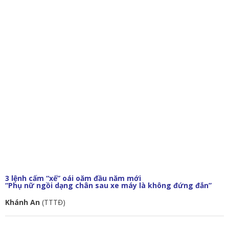
3 lệnh cấm “xế” oái oăm đầu năm mới
“Phụ nữ ngồi dạng chân sau xe máy là không đứng đắn”
Khánh An
(TTTĐ)