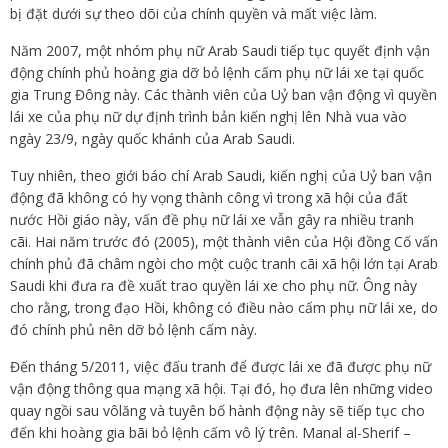
bị đặt dưới sự theo dõi của chính quyền và mất việc làm.
Năm 2007, một nhóm phụ nữ Arab Saudi tiếp tục quyết định vận
động chính phủ hoàng gia dỡ bỏ lệnh cấm phụ nữ lái xe tại quốc
gia Trung Đông này. Các thành viên của Uỷ ban vận động vì quyền
lái xe của phụ nữ dự định trình bản kiến nghị lên Nhà vua vào
ngày 23/9, ngày quốc khánh của Arab Saudi.
Tuy nhiên, theo giới báo chí Arab Saudi, kiến nghị của Uỷ ban vận
động đã không có hy vọng thành công vì trong xã hội của đất
nước Hồi giáo này, vấn đề phụ nữ lái xe vẫn gây ra nhiều tranh
cãi. Hai năm trước đó (2005), một thành viên của Hội đồng Cố vấn
chính phủ đã châm ngòi cho một cuộc tranh cãi xã hội lớn tại Arab
Saudi khi đưa ra đề xuất trao quyền lái xe cho phụ nữ. Ông này
cho rằng, trong đạo Hồi, không có điều nào cấm phụ nữ lái xe, do
đó chính phủ nên dỡ bỏ lệnh cấm này.
Đến tháng 5/2011, việc đấu tranh để được lái xe đã được phụ nữ
vận động thông qua mạng xã hội. Tại đó, họ đưa lên những video
quay ngồi sau vôlăng và tuyên bố hành động này sẽ tiếp tục cho
đến khi hoàng gia bãi bỏ lệnh cấm vô lý trên. Manal al-Sherif –