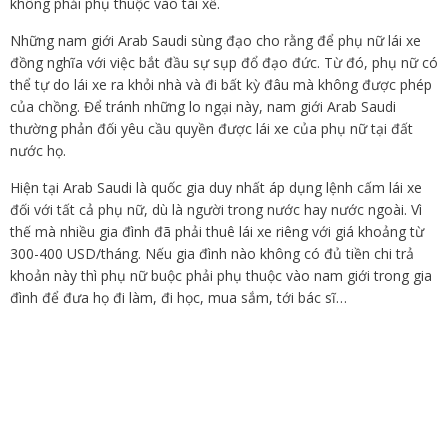
không phải phụ thuộc vào tài xế.
Những nam giới Arab Saudi sùng đạo cho rằng để phụ nữ lái xe
đồng nghĩa với việc bắt đầu sự sụp đổ đạo đức. Từ đó, phụ nữ có
thể tự do lái xe ra khỏi nhà và đi bất kỳ đâu mà không được phép
của chồng. Để tránh những lo ngại này, nam giới Arab Saudi
thường phản đối yêu cầu quyền được lái xe của phụ nữ tại đất
nước họ.
Hiện tại Arab Saudi là quốc gia duy nhất áp dụng lệnh cấm lái xe
đối với tất cả phụ nữ, dù là người trong nước hay nước ngoài. Vì
thế mà nhiều gia đình đã phải thuê lái xe riêng với giá khoảng từ
300-400 USD/tháng. Nếu gia đình nào không có đủ tiền chi trả
khoản này thì phụ nữ buộc phải phụ thuộc vào nam giới trong gia
đình để đưa họ đi làm, đi học, mua sắm, tới bác sĩ…