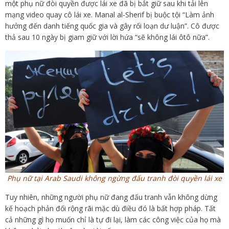
một phụ nữ đòi quyền được lái xe đã bị bắt giữ sau khi tải lên
mạng video quay cô lái xe. Manal al-Sherif bị buộc tội “Làm ảnh
hưởng đến danh tiếng quốc gia và gây rối loạn dư luận”. Cô được
thả sau 10 ngày bị giam giữ với lời hứa “sẽ không lái ôtô nữa”.
Phụ nữ tại Arab Saudi không ngừng đấu tranh đòi quyền lái xe
Tuy nhiên, những người phụ nữ đang đấu tranh vẫn không dừng
kế hoạch phản đối rộng rãi mặc dù điều đó là bất hợp pháp. Tất
cả những gì họ muốn chỉ là tự đi lại, làm các công việc của họ mà