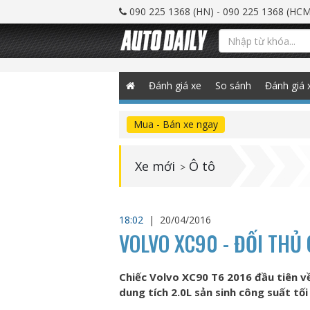
090 225 1368 (HN) - 090 225 1368 (HCM
Đánh giá xe
So sánh
Đánh giá 
Mua - Bán xe ngay
Xe mới
Ô tô
>
18:02
|
20/04/2016
VOLVO XC90 - ĐỐI THỦ 
Chiếc Volvo XC90 T6 2016 đầu tiên về
dung tích 2.0L sản sinh công suất tối