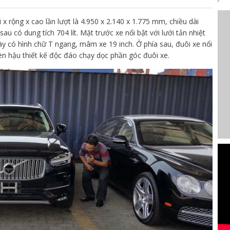
x rộng x cao lần lượt là 4.950 x 2.140 x 1.775 mm, chiều dài
u có dung tích 704 lít. Mặt trước xe nổi bật với lưới tản nhiệt
y có hình chữ T ngang, mâm xe 19 inch. Ở phía sau, đuôi xe nổi
đèn hậu thiết kế độc đáo chạy dọc phần góc đuôi xe.