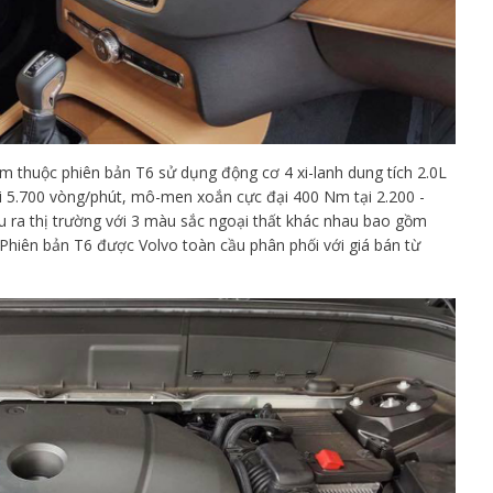
m thuộc phiên bản T6 sử dụng động cơ 4 xi-lanh dung tích 2.0L
tại 5.700 vòng/phút, mô-men xoắn cực đại 400 Nm tại 2.200 -
u ra thị trường với 3 màu sắc ngoại thất khác nhau bao gồm
Phiên bản T6 được Volvo toàn cầu phân phối với giá bán từ