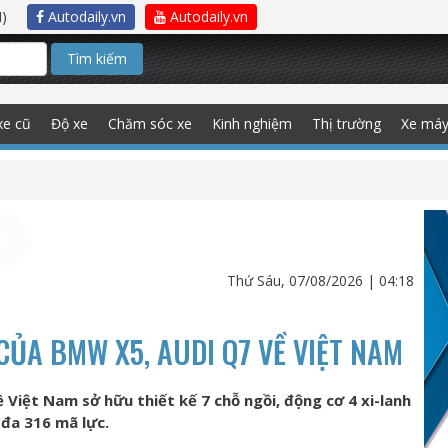
)
Autodaily.vn
Autodaily.vn
Tìm kiếm
xe cũ
Độ xe
Chăm sóc xe
Kinh nghiệm
Thị trường
Xe má
Thứ Sáu, 07/08/2026 | 04:18
CỦA BMW X5, AUDI Q7 VỀ VIỆT NAM
 Việt Nam sở hữu thiết kế 7 chỗ ngồi, động cơ 4 xi-lanh
 đa 316 mã lực.