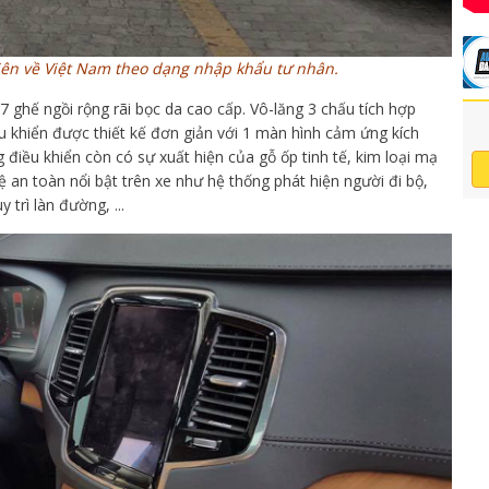
iên về Việt Nam theo dạng nhập khẩu tư nhân.
7 ghế ngồi rộng rãi bọc da cao cấp. Vô-lăng 3 chấu tích hợp
u khiển được thiết kế đơn giản với 1 màn hình cảm ứng kích
g điều khiển còn có sự xuất hiện của gỗ ốp tinh tế, kim loại mạ
an toàn nổi bật trên xe như hệ thống phát hiện người đi bộ,
 trì làn đường, ...