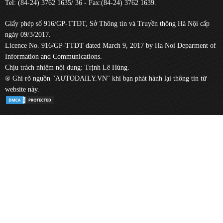
Tel: (84-24) 3762 1635/ 36 - Fax:(84-24) 3762 1639.
Giấy phép số 916/GP-TTĐT, Sở Thông tin và Truyền thông Hà Nội cấp
ngày 09/3/2017.
Licence No. 916/GP-TTĐT dated March 9, 2017 by Ha Noi Deparment of
Information and Communications.
Chịu trách nhiệm nội dung: Trịnh Lê Hùng.
® Ghi rõ nguồn "AUTODAILY.VN" khi bạn phát hành lại thông tin từ
website này.