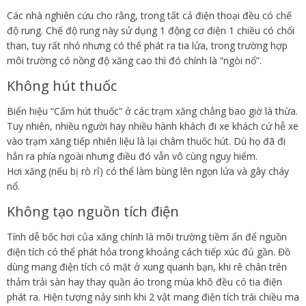
Các nhà nghiên cứu cho rằng, trong tất cả điện thoại đều có chế
độ rung. Chế độ rung này sử dụng 1 động cơ điện 1 chiều có chổi
than, tuy rất nhỏ nhưng có thể phát ra tia lửa, trong trường hợp
môi trường có nồng độ xăng cao thì đó chính là “ngòi nổ”.
Không hút thuốc
Biển hiệu “Cấm hút thuốc” ở các trạm xăng chẳng bao giờ là thừa.
Tuy nhiên, nhiều người hay nhiều hành khách đi xe khách cứ hễ xe
vào trạm xăng tiếp nhiên liệu là lại châm thuốc hút. Dù họ đã đi
hẳn ra phía ngoài nhưng điều đó vẫn vô cùng nguy hiểm.
Hơi xăng (nếu bị rò rỉ) có thể làm bùng lên ngọn lửa và gây cháy
nổ.
Không tạo nguồn tích điện
Tính dễ bốc hơi của xăng chính là môi trường tiềm ẩn để nguồn
điện tích có thể phát hỏa trong khoảng cách tiếp xúc đủ gần. Đồ
dùng mang điện tích có mặt ở xung quanh bạn, khi rê chân trên
thảm trải sàn hay thay quần áo trong mùa khô đều có tia điện
phát ra. Hiện tượng nảy sinh khi 2 vật mang điện tích trái chiều ma