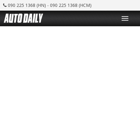
090 225 1368 (HN) - 090 225 1368 (HCM)
T
o
g
g
l
e
n
a
v
i
g
a
t
i
o
n