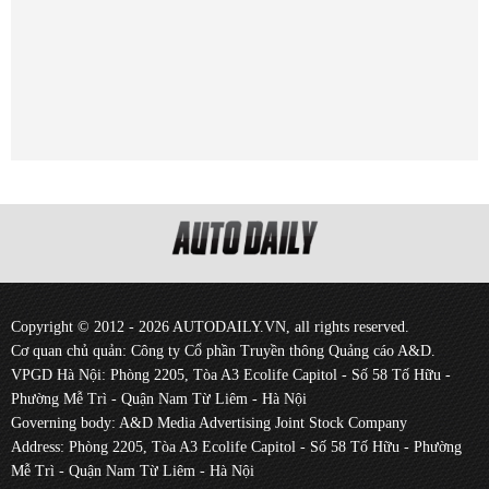
Copyright © 2012 - 2026 AUTODAILY.VN, all rights reserved.
Cơ quan chủ quản: Công ty Cổ phần Truyền thông Quảng cáo A&D.
VPGD Hà Nội: Phòng 2205, Tòa A3 Ecolife Capitol - Số 58 Tố Hữu -
Phường Mễ Trì - Quận Nam Từ Liêm - Hà Nội
Governing body: A&D Media Advertising Joint Stock Company
Address: Phòng 2205, Tòa A3 Ecolife Capitol - Số 58 Tố Hữu - Phường
Mễ Trì - Quận Nam Từ Liêm - Hà Nội