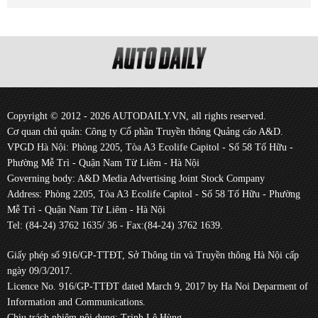
Copyright © 2012 - 2026 AUTODAILY.VN, all rights reserved.
Cơ quan chủ quản: Công ty Cổ phần Truyền thông Quảng cáo A&D.
VPGD Hà Nội: Phòng 2205, Tòa A3 Ecolife Capitol - Số 58 Tố Hữu -
Phường Mễ Trì - Quận Nam Từ Liêm - Hà Nội
Governing body: A&D Media Advertising Joint Stock Company
Address: Phòng 2205, Tòa A3 Ecolife Capitol - Số 58 Tố Hữu - Phường
Mễ Trì - Quận Nam Từ Liêm - Hà Nội
Tel: (84-24) 3762 1635/ 36 - Fax:(84-24) 3762 1639.
Giấy phép số 916/GP-TTĐT, Sở Thông tin và Truyền thông Hà Nội cấp
ngày 09/3/2017.
Licence No. 916/GP-TTĐT dated March 9, 2017 by Ha Noi Deparment of
Information and Communications.
Chịu trách nhiệm nội dung: Trịnh Lê Hùng.