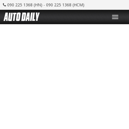
090 225 1368 (HN) - 090 225 1368 (HCM)
T
o
g
g
l
e
n
a
v
i
g
a
t
i
o
n