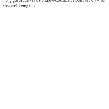
thống giải trí của xe hỗ trợ Mp3/Aux/Usb/Bluetooth/Radio FM với
6 loa chất lượng cao.