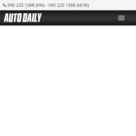
090 225 1368 (HN) - 090 225 1368 (HCM)
T
o
g
g
l
e
n
a
v
i
g
a
t
i
o
n