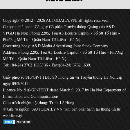
Copyright © 2012 - 2026 AUTODAILY.VN, all rights reserved.
Cơ quan chủ quản: Công ty Cổ phần Truyền thông Quảng cáo A&D.
VPGD Hà Nội: Phòng 2205, Tòa A3 Ecolife Capitol - Số 58 Tố Hữu -
Phường Mễ Trì - Quận Nam Từ Liêm - Hà Nội
Governing body: A&D Media Advertising Joint Stock Company
Address: Phòng 2205, Tòa A3 Ecolife Capitol - Số 58 Tố Hữu - Phường
Mễ Trì - Quận Nam Từ Liêm - Hà Nội
Tel: (84-24) 3762 1635/ 36 - Fax:(84-24) 3762 1639.
Giấy phép số 916/GP-TTĐT, Sở Thông tin và Truyền thông Hà Nội cấp
ngày 09/3/2017.
Licence No. 916/GP-TTĐT dated March 9, 2017 by Ha Noi Deparment of
Information and Communications.
Chịu trách nhiệm nội dung: Trịnh Lê Hùng.
® Ghi rõ nguồn "AUTODAILY.VN" khi bạn phát hành lại thông tin từ
website này.