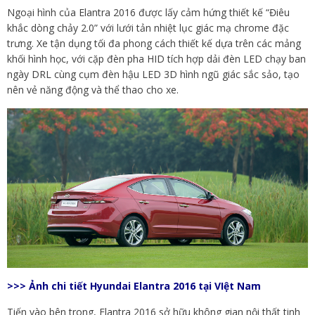
Ngoại hình của Elantra 2016 được lấy cảm hứng thiết kế “Điêu
khắc dòng chảy 2.0” với lưới tản nhiệt lục giác mạ chrome đặc
trưng. Xe tận dụng tối đa phong cách thiết kế dựa trên các mảng
khối hình học, với cặp đèn pha HID tích hợp dải đèn LED chạy ban
ngày DRL cùng cụm đèn hậu LED 3D hình ngũ giác sắc sảo, tạo
nên vẻ năng động và thể thao cho xe.
>>>
Ảnh chi tiết Hyundai Elantra 2016 tại VIệt Nam
Tiến vào bên trong, Elantra 2016 sở hữu không gian nội thất tinh