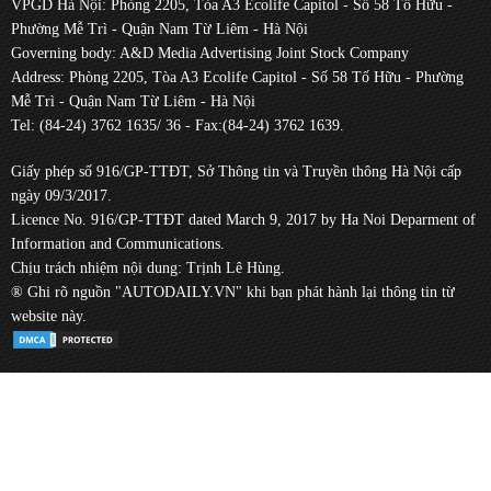
VPGD Hà Nội: Phòng 2205, Tòa A3 Ecolife Capitol - Số 58 Tố Hữu -
Phường Mễ Trì - Quận Nam Từ Liêm - Hà Nội
Governing body: A&D Media Advertising Joint Stock Company
Address: Phòng 2205, Tòa A3 Ecolife Capitol - Số 58 Tố Hữu - Phường
Mễ Trì - Quận Nam Từ Liêm - Hà Nội
Tel: (84-24) 3762 1635/ 36 - Fax:(84-24) 3762 1639.
Giấy phép số 916/GP-TTĐT, Sở Thông tin và Truyền thông Hà Nội cấp
ngày 09/3/2017.
Licence No. 916/GP-TTĐT dated March 9, 2017 by Ha Noi Deparment of
Information and Communications.
Chịu trách nhiệm nội dung: Trịnh Lê Hùng.
® Ghi rõ nguồn "AUTODAILY.VN" khi bạn phát hành lại thông tin từ
website này.