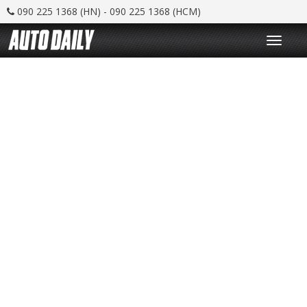
090 225 1368 (HN) - 090 225 1368 (HCM)
T
o
g
g
l
e
n
a
v
i
g
a
t
i
o
n