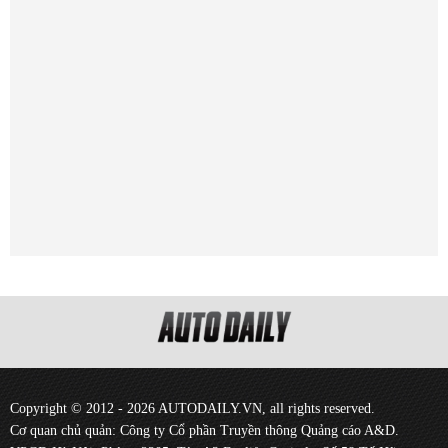
Copyright © 2012 - 2026 AUTODAILY.VN, all rights reserved.
Cơ quan chủ quản: Công ty Cổ phần Truyền thông Quảng cáo A&D.