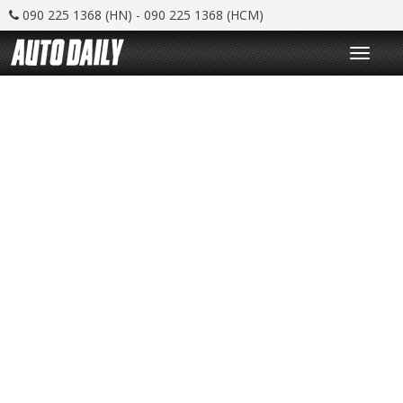
090 225 1368 (HN) - 090 225 1368 (HCM)
T
o
g
g
l
e
n
a
v
i
g
a
t
i
o
n