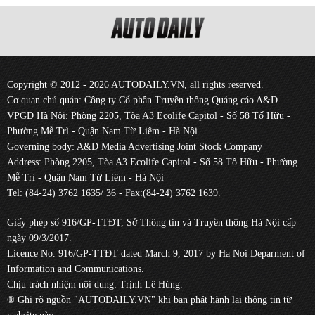
Copyright © 2012 - 2026 AUTODAILY.VN, all rights reserved.
Cơ quan chủ quản: Công ty Cổ phần Truyền thông Quảng cáo A&D.
VPGD Hà Nội: Phòng 2205, Tòa A3 Ecolife Capitol - Số 58 Tố Hữu -
Phường Mễ Trì - Quận Nam Từ Liêm - Hà Nội
Governing body: A&D Media Advertising Joint Stock Company
Address: Phòng 2205, Tòa A3 Ecolife Capitol - Số 58 Tố Hữu - Phường
Mễ Trì - Quận Nam Từ Liêm - Hà Nội
Tel: (84-24) 3762 1635/ 36 - Fax:(84-24) 3762 1639.
Giấy phép số 916/GP-TTĐT, Sở Thông tin và Truyền thông Hà Nội cấp
ngày 09/3/2017.
Licence No. 916/GP-TTĐT dated March 9, 2017 by Ha Noi Deparment of
Information and Communications.
Chịu trách nhiệm nội dung: Trịnh Lê Hùng.
® Ghi rõ nguồn "AUTODAILY.VN" khi bạn phát hành lại thông tin từ