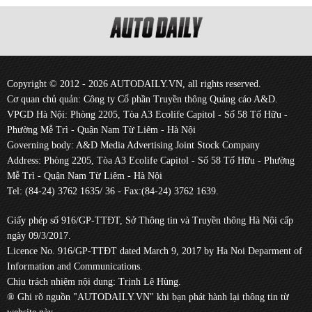
Copyright © 2012 - 2026 AUTODAILY.VN, all rights reserved.
Cơ quan chủ quản: Công ty Cổ phần Truyền thông Quảng cáo A&D.
VPGD Hà Nội: Phòng 2205, Tòa A3 Ecolife Capitol - Số 58 Tố Hữu -
Phường Mễ Trì - Quận Nam Từ Liêm - Hà Nội
Governing body: A&D Media Advertising Joint Stock Company
Address: Phòng 2205, Tòa A3 Ecolife Capitol - Số 58 Tố Hữu - Phường
Mễ Trì - Quận Nam Từ Liêm - Hà Nội
Tel: (84-24) 3762 1635/ 36 - Fax:(84-24) 3762 1639.
Giấy phép số 916/GP-TTĐT, Sở Thông tin và Truyền thông Hà Nội cấp
ngày 09/3/2017.
Licence No. 916/GP-TTĐT dated March 9, 2017 by Ha Noi Deparment of
Information and Communications.
Chịu trách nhiệm nội dung: Trịnh Lê Hùng.
® Ghi rõ nguồn "AUTODAILY.VN" khi bạn phát hành lại thông tin từ