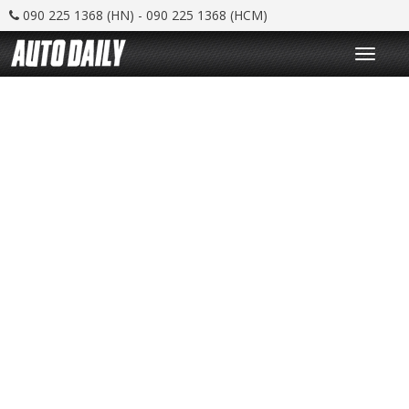
090 225 1368 (HN) - 090 225 1368 (HCM)
T
o
g
g
l
e
n
a
v
i
g
a
t
i
o
n