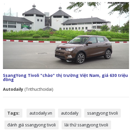
SsangYong Tivoli "chào" thị trường Việt Nam, giá 630 triệu
đồng
Autodaily
(Trithucthoidai)
Tags:
autodaily.vn
autodaily
ssangyong tivoli
đánh giá ssangyong tivoli
lái thử ssangyong tivoli