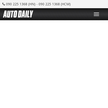
090 225 1368 (HN) - 090 225 1368 (HCM)
T
o
g
g
l
e
n
a
v
i
g
a
t
i
o
n