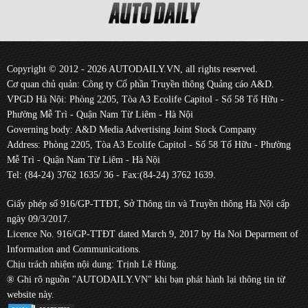
Copyright © 2012 - 2026 AUTODAILY.VN, all rights reserved.
Cơ quan chủ quản: Công ty Cổ phần Truyền thông Quảng cáo A&D.
VPGD Hà Nội: Phòng 2205, Tòa A3 Ecolife Capitol - Số 58 Tố Hữu -
Phường Mễ Trì - Quận Nam Từ Liêm - Hà Nội
Governing body: A&D Media Advertising Joint Stock Company
Address: Phòng 2205, Tòa A3 Ecolife Capitol - Số 58 Tố Hữu - Phường
Mễ Trì - Quận Nam Từ Liêm - Hà Nội
Tel: (84-24) 3762 1635/ 36 - Fax:(84-24) 3762 1639.
Giấy phép số 916/GP-TTĐT, Sở Thông tin và Truyền thông Hà Nội cấp
ngày 09/3/2017.
Licence No. 916/GP-TTĐT dated March 9, 2017 by Ha Noi Deparment of
Information and Communications.
Chịu trách nhiệm nội dung: Trịnh Lê Hùng.
® Ghi rõ nguồn "AUTODAILY.VN" khi bạn phát hành lại thông tin từ
website này.