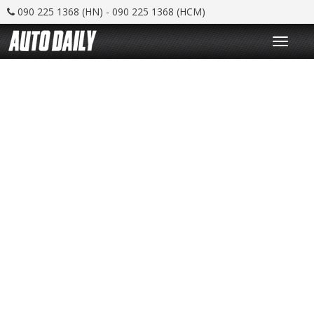
090 225 1368 (HN) - 090 225 1368 (HCM)
T
o
g
g
l
e
n
a
v
i
g
a
t
i
o
n