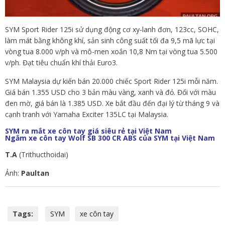
SYM Sport Rider 125i sử dụng động cơ xy-lanh đơn, 123cc, SOHC,
làm mát bằng không khí, sản sinh công suất tối đa 9,5 mã lực tại
vòng tua 8.000 v/ph và mô-men xoắn 10,8 Nm tại vòng tua 5.500
v/ph. Đạt tiêu chuẩn khí thải Euro3.
SYM Malaysia dự kiến bán 20.000 chiếc Sport Rider 125i mỗi năm.
Giá bán 1.355 USD cho 3 bản màu vàng, xanh và đỏ. Đối với màu
đen mờ, giá bán là 1.385 USD. Xe bắt đầu đến đại lý từ tháng 9 và
cạnh tranh với Yamaha Exciter 135LC tại Malaysia.
SYM ra mắt xe côn tay giá siêu rẻ tại Việt Nam
Ngắm xe côn tay Wolf SB 300 CR ABS của SYM tại Việt Nam
T.A
(Trithucthoidai)
Ảnh:
Paultan
Tags:
SYM
xe côn tay