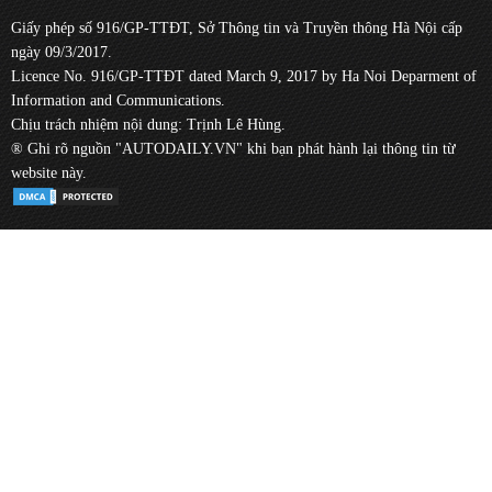
Giấy phép số 916/GP-TTĐT, Sở Thông tin và Truyền thông Hà Nội cấp
ngày 09/3/2017.
Licence No. 916/GP-TTĐT dated March 9, 2017 by Ha Noi Deparment of
Information and Communications.
Chịu trách nhiệm nội dung: Trịnh Lê Hùng.
® Ghi rõ nguồn "AUTODAILY.VN" khi bạn phát hành lại thông tin từ
website này.