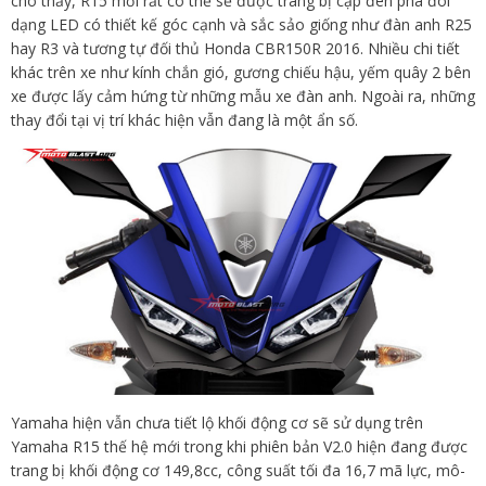
cho thấy, R15 mới rất có thể sẽ được trang bị cặp đèn pha đôi
dạng LED có thiết kế góc cạnh và sắc sảo giống như đàn anh R25
hay R3 và tương tự đối thủ Honda CBR150R 2016. Nhiều chi tiết
khác trên xe như kính chắn gió, gương chiếu hậu, yếm quây 2 bên
xe được lấy cảm hứng từ những mẫu xe đàn anh. Ngoài ra, những
thay đổi tại vị trí khác hiện vẫn đang là một ẩn số.
Yamaha hiện vẫn chưa tiết lộ khối động cơ sẽ sử dụng trên
Yamaha R15 thế hệ mới trong khi phiên bản V2.0 hiện đang được
trang bị khối động cơ 149,8cc, công suất tối đa 16,7 mã lực, mô-