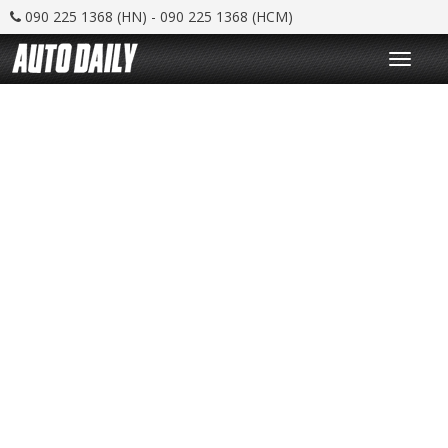
090 225 1368 (HN) - 090 225 1368 (HCM)
T
o
g
g
l
e
n
a
v
i
g
a
t
i
o
n