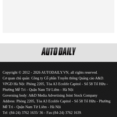
Copyright © 2012 - 2026 AUTODAILY.VN, all rights reserved.
Cơ quan chủ quản: Công ty Cổ phần Truyền thông Quảng cáo A&D.
VPGD Hà Nội: Phòng 2205, Tòa A3 Ecolife Capitol - Số 58 Tố Hữu -
Phường Mễ Trì - Quận Nam Từ Liêm - Hà Nội
Governing body: A&D Media Advertising Joint Stock Company
Address: Phòng 2205, Tòa A3 Ecolife Capitol - Số 58 Tố Hữu - Phường
Mễ Trì - Quận Nam Từ Liêm - Hà Nội
Tel: (84-24) 3762 1635/ 36 - Fax:(84-24) 3762 1639.