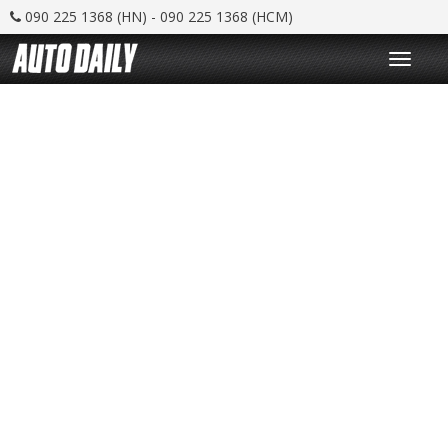
090 225 1368 (HN) - 090 225 1368 (HCM)
T
o
g
g
l
e
n
a
v
i
g
a
t
i
o
n