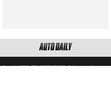
Copyright © 2012 - 2026 AUTODAILY.VN, all rights reserved.
Cơ quan chủ quản: Công ty Cổ phần Truyền thông Quảng cáo A&D.
VPGD Hà Nội: Phòng 2205, Tòa A3 Ecolife Capitol - Số 58 Tố Hữu -
Phường Mễ Trì - Quận Nam Từ Liêm - Hà Nội
Governing body: A&D Media Advertising Joint Stock Company
Address: Phòng 2205, Tòa A3 Ecolife Capitol - Số 58 Tố Hữu - Phường
Mễ Trì - Quận Nam Từ Liêm - Hà Nội
Tel: (84-24) 3762 1635/ 36 - Fax:(84-24) 3762 1639.