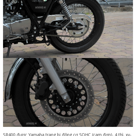
SR400 được Yamaha trang bị động cơ SOHC (cam đơn), 4 thì, xy-