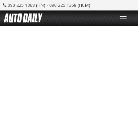
090 225 1368 (HN) - 090 225 1368 (HCM)
T
o
g
g
l
e
n
a
v
i
g
a
t
i
o
n