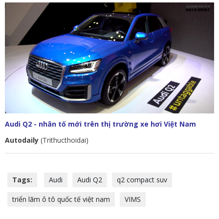
Audi Q2 - nhân tố mới trên thị trường xe hơi Việt Nam
Autodaily
(Trithucthoidai)
Tags:
Audi
Audi Q2
q2 compact suv
triển lãm ô tô quốc tế việt nam
VIMS