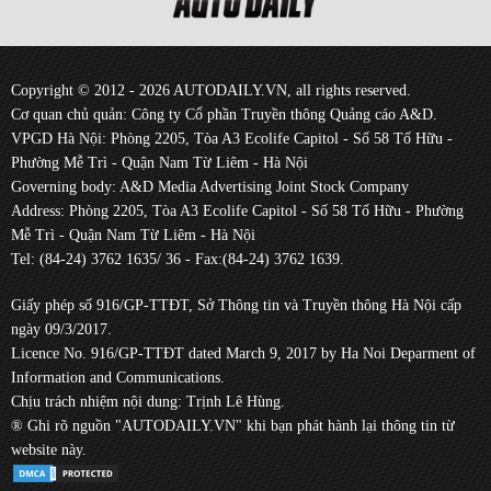
Copyright © 2012 - 2026 AUTODAILY.VN, all rights reserved.
Cơ quan chủ quản: Công ty Cổ phần Truyền thông Quảng cáo A&D.
VPGD Hà Nội: Phòng 2205, Tòa A3 Ecolife Capitol - Số 58 Tố Hữu -
Phường Mễ Trì - Quận Nam Từ Liêm - Hà Nội
Governing body: A&D Media Advertising Joint Stock Company
Address: Phòng 2205, Tòa A3 Ecolife Capitol - Số 58 Tố Hữu - Phường
Mễ Trì - Quận Nam Từ Liêm - Hà Nội
Tel: (84-24) 3762 1635/ 36 - Fax:(84-24) 3762 1639.
Giấy phép số 916/GP-TTĐT, Sở Thông tin và Truyền thông Hà Nội cấp
ngày 09/3/2017.
Licence No. 916/GP-TTĐT dated March 9, 2017 by Ha Noi Deparment of
Information and Communications.
Chịu trách nhiệm nội dung: Trịnh Lê Hùng.
® Ghi rõ nguồn "AUTODAILY.VN" khi bạn phát hành lại thông tin từ
website này.