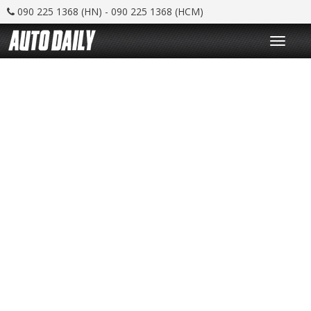
090 225 1368 (HN) - 090 225 1368 (HCM)
T
o
g
g
l
e
n
a
v
i
g
a
t
i
o
n