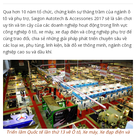
Qua hơn 10 năm tổ chức, chứng kiến sự thăng trầm của ngành ô
tô và phụ trợ, Saigon Autotech & Accessories 2017 sẽ là sân chơi
uy tín và tin cậy của các doanh nghiệp hoạt động trong lĩnh vực
công nghiệp ô tô, xe máy, xe đạp điện và công nghiệp phụ trợ để
cùng trao đổi, chia sẻ những giải pháp phát triển chuyên sâu về
các loại xe, phụ tùng, linh kiện, bãi đỗ xe thông minh, ngành công
nghiệp cao su và dầu khí.
Triển lãm Quốc tế lần thứ 13 về Ô tô, Xe máy, Xe đạp điện và