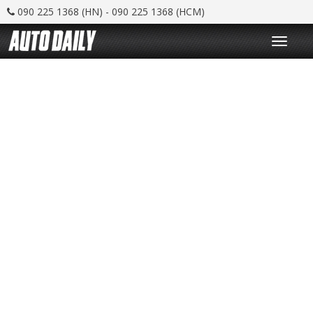
090 225 1368 (HN) - 090 225 1368 (HCM)
T
o
g
g
l
e
n
a
v
i
g
a
t
i
o
n