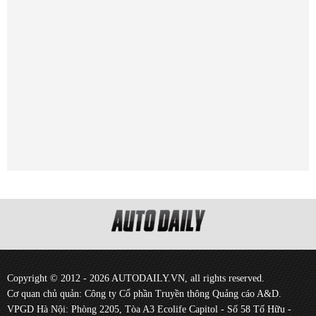
Copyright © 2012 - 2026 AUTODAILY.VN, all rights reserved.
Cơ quan chủ quản: Công ty Cổ phần Truyền thông Quảng cáo A&D.
VPGD Hà Nội: Phòng 2205, Tòa A3 Ecolife Capitol - Số 58 Tố Hữu -