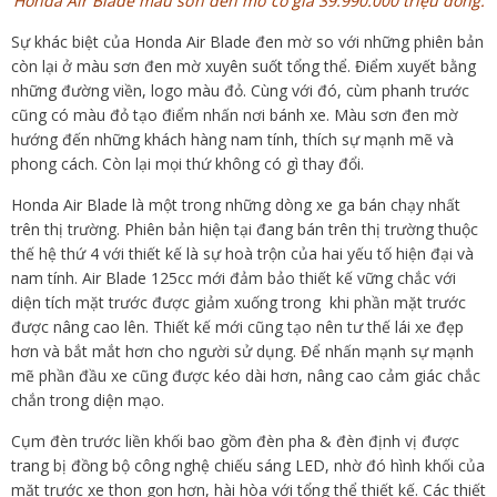
Honda Air Blade màu sơn đen mờ có giá 39.990.000 triệu đồng.
Sự khác biệt của Honda Air Blade đen mờ so với những phiên bản
còn lại ở màu sơn đen mờ xuyên suốt tổng thể. Điểm xuyết bằng
những đường viền, logo màu đỏ. Cùng với đó, cùm phanh trước
cũng có màu đỏ tạo điểm nhấn nơi bánh xe. Màu sơn đen mờ
hướng đến những khách hàng nam tính, thích sự mạnh mẽ và
phong cách. Còn lại mọi thứ không có gì thay đổi.
Honda Air Blade là một trong những dòng xe ga bán chạy nhất
trên thị trường. Phiên bản hiện tại đang bán trên thị trường thuộc
thế hệ thứ 4 với thiết kế là sự hoà trộn của hai yếu tố hiện đại và
nam tính. Air Blade 125cc mới đảm bảo thiết kế vững chắc với
diện tích mặt trước được giảm xuống trong khi phần mặt trước
được nâng cao lên. Thiết kế mới cũng tạo nên tư thế lái xe đẹp
hơn và bắt mắt hơn cho người sử dụng. Để nhấn mạnh sự mạnh
mẽ phần đầu xe cũng được kéo dài hơn, nâng cao cảm giác chắc
chắn trong diện mạo.
Cụm đèn trước liền khối bao gồm đèn pha & đèn định vị được
trang bị đồng bộ công nghệ chiếu sáng LED, nhờ đó hình khối của
mặt trước xe thon gọn hơn, hài hòa với tổng thể thiết kế. Các thiết