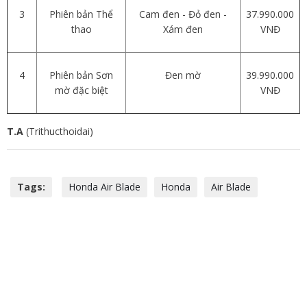
3
Phiên bản Thể
Cam đen - Đỏ đen -
37.990.000
thao
Xám đen
VNĐ
4
Phiên bản Sơn
Đen mờ
39.990.000
mờ đặc biệt
VNĐ
T.A
(Trithucthoidai)
Tags:
Honda Air Blade
Honda
Air Blade