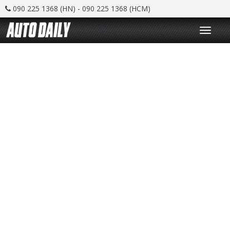
090 225 1368 (HN) - 090 225 1368 (HCM)
T
o
g
g
l
e
n
a
v
i
g
a
t
i
o
n