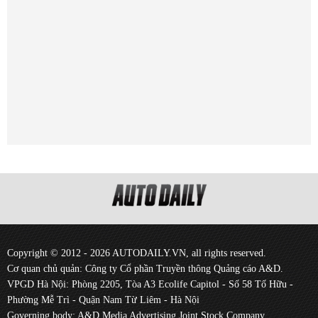
Copyright © 2012 - 2026 AUTODAILY.VN, all rights reserved.
Cơ quan chủ quản: Công ty Cổ phần Truyền thông Quảng cáo A&D.
VPGD Hà Nội: Phòng 2205, Tòa A3 Ecolife Capitol - Số 58 Tố Hữu -
Phường Mễ Trì - Quận Nam Từ Liêm - Hà Nội
Governing body: A&D Media Advertising Joint Stock Company