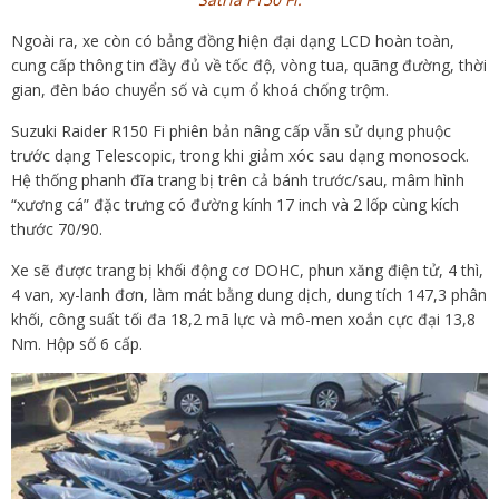
Ngoài ra, xe còn có bảng đồng hiện đại dạng LCD hoàn toàn,
cung cấp thông tin đầy đủ về tốc độ, vòng tua, quãng đường, thời
gian, đèn báo chuyển số và cụm ổ khoá chống trộm.
Suzuki Raider R150 Fi phiên bản nâng cấp vẫn sử dụng phuộc
trước dạng Telescopic, trong khi giảm xóc sau dạng monosock.
Hệ thống phanh đĩa trang bị trên cả bánh trước/sau, mâm hình
“xương cá” đặc trưng có đường kính 17 inch và 2 lốp cùng kích
thước 70/90.
Xe sẽ được trang bị khối động cơ DOHC, phun xăng điện tử, 4 thì,
4 van, xy-lanh đơn, làm mát bằng dung dịch, dung tích 147,3 phân
khối, công suất tối đa 18,2 mã lực và mô-men xoắn cực đại 13,8
Nm. Hộp số 6 cấp.