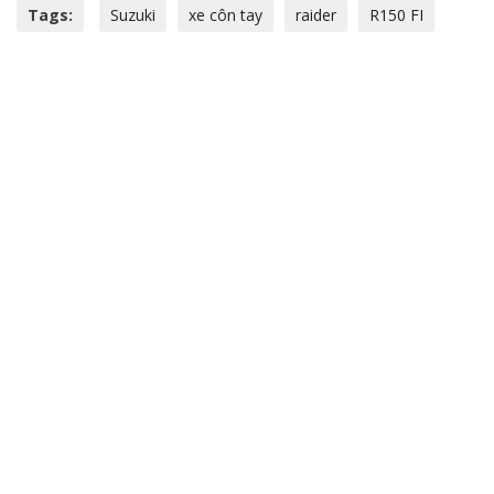
Tags:
Suzuki
xe côn tay
raider
R150 FI