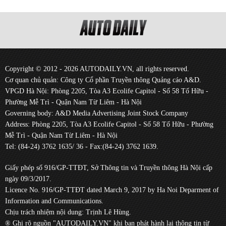
Copyright © 2012 - 2026 AUTODAILY.VN, all rights reserved.
Cơ quan chủ quản: Công ty Cổ phần Truyền thông Quảng cáo A&D.
VPGD Hà Nội: Phòng 2205, Tòa A3 Ecolife Capitol - Số 58 Tố Hữu -
Phường Mễ Trì - Quận Nam Từ Liêm - Hà Nội
Governing body: A&D Media Advertising Joint Stock Company
Address: Phòng 2205, Tòa A3 Ecolife Capitol - Số 58 Tố Hữu - Phường
Mễ Trì - Quận Nam Từ Liêm - Hà Nội
Tel: (84-24) 3762 1635/ 36 - Fax:(84-24) 3762 1639.
Giấy phép số 916/GP-TTĐT, Sở Thông tin và Truyền thông Hà Nội cấp
ngày 09/3/2017.
Licence No. 916/GP-TTĐT dated March 9, 2017 by Ha Noi Deparment of
Information and Communications.
Chịu trách nhiệm nội dung: Trịnh Lê Hùng.
® Ghi rõ nguồn "AUTODAILY.VN" khi bạn phát hành lại thông tin từ