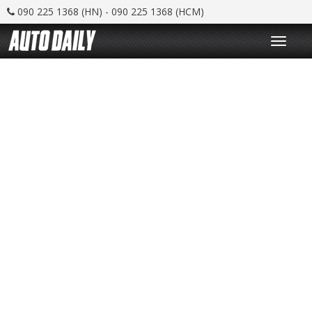
090 225 1368 (HN) - 090 225 1368 (HCM)
T
o
g
g
l
e
n
a
v
i
g
a
t
i
o
n