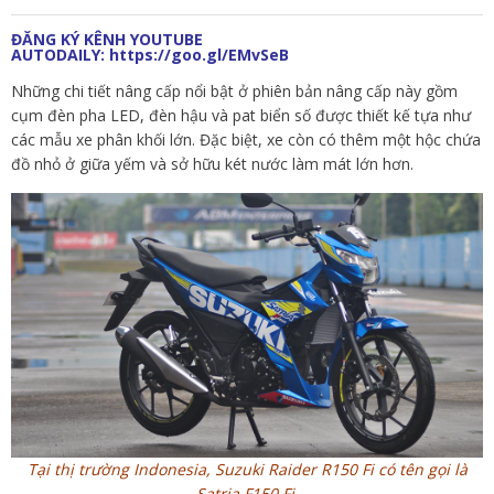
ĐĂNG KÝ KÊNH YOUTUBE
AUTODAILY:
https://goo.gl/EMvSeB
Những chi tiết nâng cấp nổi bật ở phiên bản nâng cấp này gồm
cụm đèn pha LED, đèn hậu và pat biển số được thiết kế tựa như
các mẫu xe phân khối lớn. Đặc biệt, xe còn có thêm một hộc chứa
đồ nhỏ ở giữa yếm và sở hữu két nước làm mát lớn hơn.
Tại thị trường Indonesia, Suzuki Raider R150 Fi có tên gọi là
Satria F150 Fi.