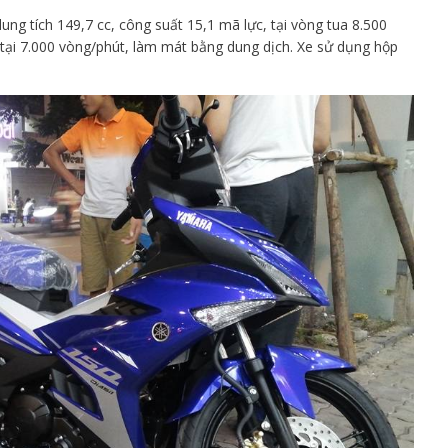
dung tích 149,7 cc, công suất 15,1 mã lực, tại vòng tua 8.500
ại 7.000 vòng/phút, làm mát bằng dung dịch. Xe sử dụng hộp