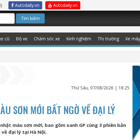
)
Autodaily.vn
Autodaily.vn
Tìm kiếm
xe cũ
Độ xe
Chăm sóc xe
Kinh nghiệm
Thị trường
Xe má
Thứ Sáu, 07/08/2026 | 18:25
ÀU SƠN MỚI BẤT NGỜ VỀ ĐẠI LÝ
nhật màu sơn mới, bao gồm xanh GP cùng 3 phiên bản
về đại lý tại Hà Nội.