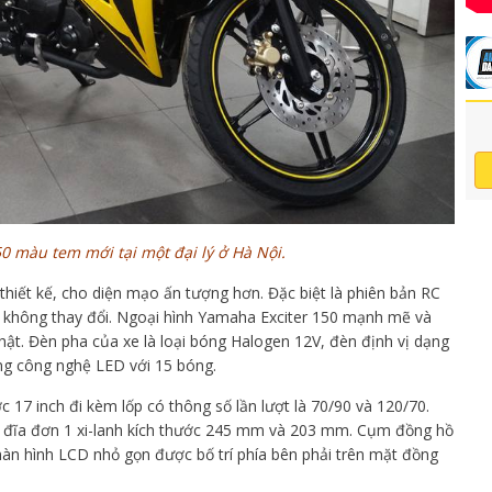
0 màu tem mới tại một đại lý ở Hà Nội.
thiết kế, cho diện mạo ấn tượng hơn. Đặc biệt là phiên bản RC
ứ không thay đổi. Ngoại hình Yamaha Exciter 150 mạnh mẽ và
hật. Đèn pha của xe là loại bóng Halogen 12V, đèn định vị dạng
ng công nghệ LED với 15 bóng.
c 17 inch đi kèm lốp có thông số lần lượt là 70/90 và 120/70.
h đĩa đơn 1 xi-lanh kích thước 245 mm và 203 mm. Cụm đồng hồ
n hình LCD nhỏ gọn được bố trí phía bên phải trên mặt đồng