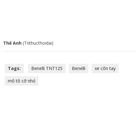
Thế Anh
(Trithucthoidai)
Tags:
Benelli TNT125
Benelli
xe côn tay
mô tô cỡ nhỏ