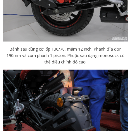
Bánh sau dùng cỡ lốp 130/70, mâm 12 inch. Phanh đĩa đơn
190mm và cùm phanh 1 piston. Phuộc sau dạng monosock có
thể điều chỉnh độ cao.