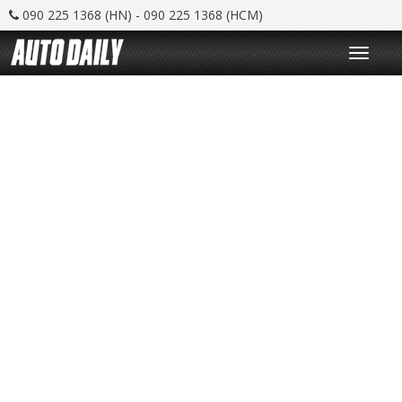
090 225 1368 (HN) - 090 225 1368 (HCM)
T
o
g
g
l
e
n
a
v
i
g
a
t
i
o
n