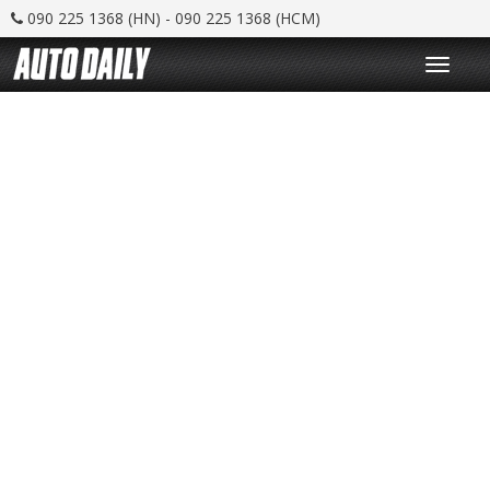
090 225 1368 (HN) - 090 225 1368 (HCM)
T
o
g
g
l
e
n
a
v
i
g
a
t
i
o
n