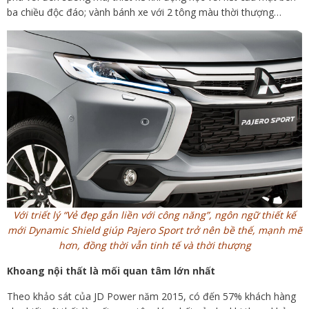
ba chiều độc đáo; vành bánh xe với 2 tông màu thời thượng…
Với triết lý “Vẻ đẹp gắn liền với công năng”, ngôn ngữ thiết kế
mới Dynamic Shield giúp Pajero Sport trở nên bề thế, mạnh mẽ
hơn, đồng thời vẫn tinh tế và thời thượng
Khoang n
ội thất
là mối quan tâm lớn nhất
Theo khảo sát của JD Power năm 2015, có đến 57% khách hàng