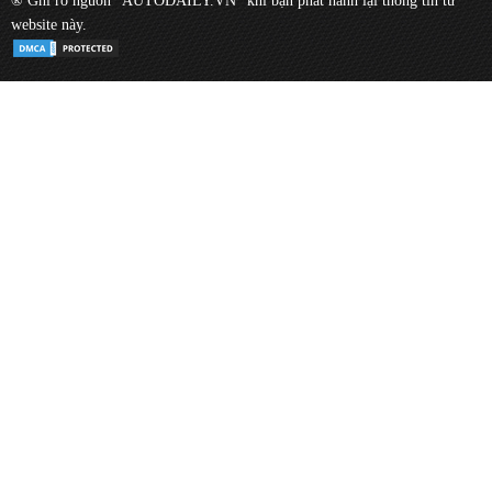
® Ghi rõ nguồn "AUTODAILY.VN" khi bạn phát hành lại thông tin từ
website này.