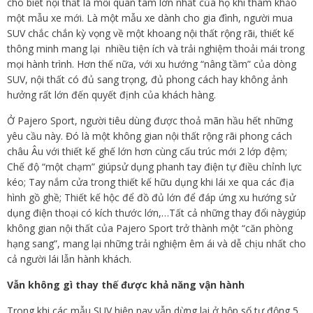
cho biết nội thất là mối quan tâm lớn nhất của họ khi tham khảo
một mẫu xe mới. Là một mẫu xe dành cho gia đình, người mua
SUV chắc chắn kỳ vọng về một khoang nội thất rộng rãi, thiết kế
thông minh mang lại nhiều tiện ích và trải nghiệm thoải mái trong
mọi hành trình. Hơn thế nữa, với xu hướng “nâng tầm” của dòng
SUV, nội thất có đủ sang trọng, đủ phong cách hay không ảnh
hưởng rất lớn đến quyết định của khách hàng.
Ở Pajero Sport, người tiêu dùng được thoả mãn hầu hết những
yêu cầu này. Đó là một không gian nội thất rộng rãi phong cách
châu Âu với thiết kế ghế lớn hơn cùng cấu trúc mới 2 lớp đệm;
Chế độ “một chạm” giúpsử dụng phanh tay điện tự điều chỉnh lực
kéo; Tay nắm cửa trong thiết kế hữu dụng khi lái xe qua các địa
hình gồ ghề; Thiết kế hộc để đồ đủ lớn để đáp ứng xu hướng sử
dụng điện thoại có kích thước lớn,…Tất cả những thay đổi nàygiúp
không gian nội thất của Pajero Sport trở thành một “căn phòng
hạng sang”, mang lại những trải nghiệm êm ái và dễ chịu nhất cho
cả người lái lẫn hành khách.
Vẫn không gì thay thế được khả năng
vận hành
Trong khi các mẫu SUV hiện nay vẫn dừng lại ở hộp số tự động 5