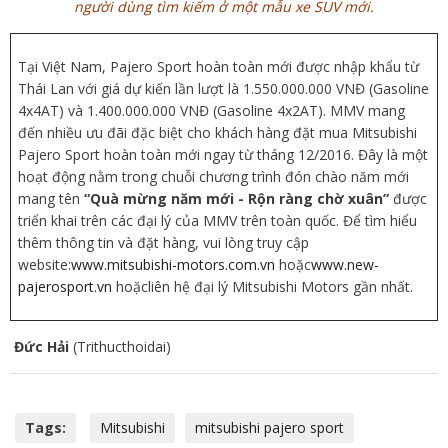
người dùng tìm kiếm ở một mẫu xe SUV mới.
Tại Việt Nam, Pajero Sport hoàn toàn mới được nhập khẩu từ
Thái Lan với giá dự kiến lần lượt là 1.550.000.000 VNĐ (Gasoline
4x4AT) và 1.400.000.000 VNĐ (Gasoline 4x2AT). MMV mang
đến nhiều ưu đãi đặc biệt cho khách hàng đặt mua Mitsubishi
Pajero Sport hoàn toàn mới ngay từ tháng 12/2016. Đây là một
hoạt động nằm trong chuỗi chương trình đón chào năm mới
mang tên
“Quà mừng năm mới - Rộn ràng chờ xuân”
được
triển khai trên các đại lý của MMV trên toàn quốc. Để tìm hiểu
thêm thông tin và đặt hàng, vui lòng truy cập
website:
www.mitsubishi-motors.com.vn
hoặc
www.new-
pajerosport.vn
hoặcliên hệ đại lý Mitsubishi Motors gần nhất.
Đức Hải
(Trithucthoidai)
Tags:
Mitsubishi
mitsubishi pajero sport