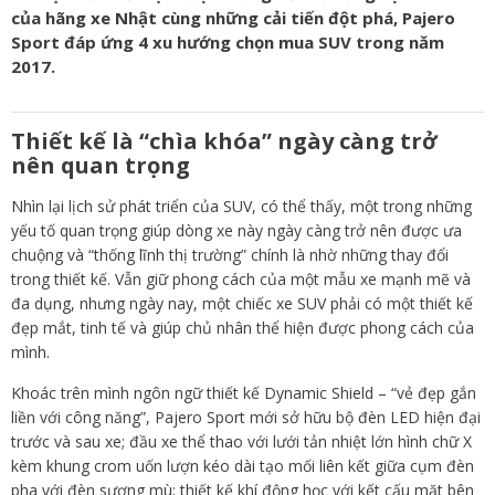
của hãng xe Nhật cùng những cải tiến đột phá, Pajero
Sport đáp ứng 4 xu hướng chọn mua SUV trong năm
2017.
Thiết kế
là “chìa khóa” ngày càng trở
nên quan trọng
Nhìn lại lịch sử phát triển của SUV, có thể thấy, một trong những
yếu tố quan trọng giúp dòng xe này ngày càng trở nên được ưa
chuộng và “thống lĩnh thị trường” chính là nhờ những thay đổi
trong thiết kế. Vẫn giữ phong cách của một mẫu xe mạnh mẽ và
đa dụng, nhưng ngày nay, một chiếc xe SUV phải có một thiết kế
đẹp mắt, tinh tế và giúp chủ nhân thể hiện được phong cách của
mình.
Khoác trên mình ngôn ngữ thiết kế Dynamic Shield – “vẻ đẹp gắn
liền với công năng”, Pajero Sport mới sở hữu bộ đèn LED hiện đại
trước và sau xe; đầu xe thể thao với lưới tản nhiệt lớn hình chữ X
kèm khung crom uốn lượn kéo dài tạo mối liên kết giữa cụm đèn
pha với đèn sương mù; thiết kế khí động học với kết cấu mặt bên