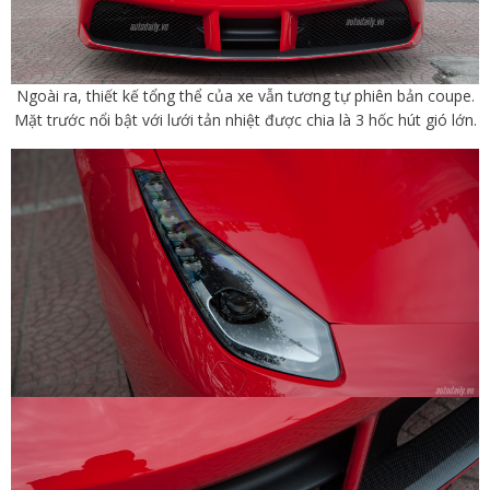
Ngoài ra, thiết kế tổng thể của xe vẫn tương tự phiên bản coupe.
Mặt trước nổi bật với lưới tản nhiệt được chia là 3 hốc hút gió lớn.