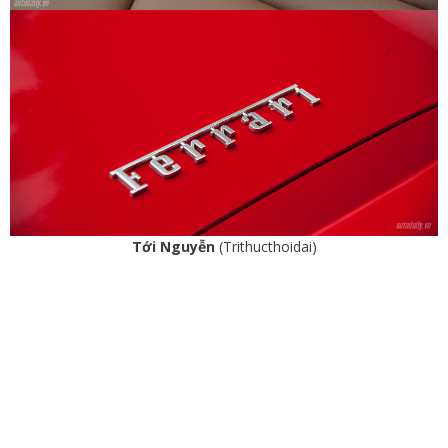
Tới Nguyễn
(Trithucthoidai)