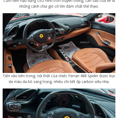
Cụm đèn hậu dạng LED hình tròn truyền thống, cản sau của xe là
những cánh chia gió cỡ lớn đậm chất thể thao.
Tiến vào bên trong, nội thất của chiếc Ferrari 488 Spider được bọc
da màu da bò sang trọng, nhiều chi tiết ốp carbon siêu nhẹ.