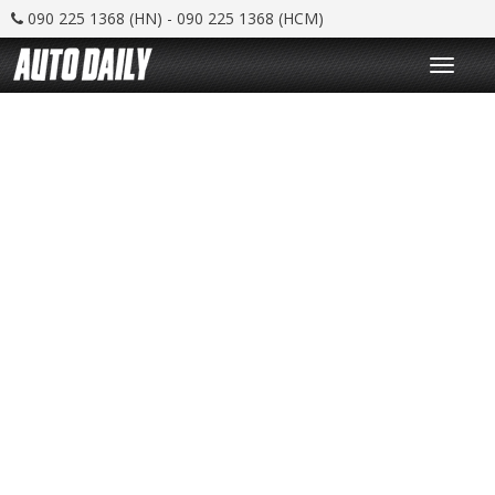
090 225 1368 (HN) - 090 225 1368 (HCM)
T
o
g
g
l
e
n
a
v
i
g
a
t
i
o
n