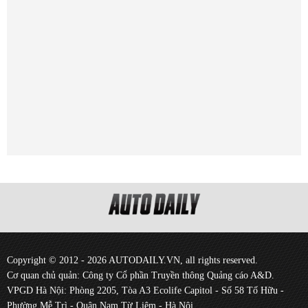
Copyright © 2012 - 2026 AUTODAILY.VN, all rights reserved.
Cơ quan chủ quản: Công ty Cổ phần Truyền thông Quảng cáo A&D.
VPGD Hà Nội: Phòng 2205, Tòa A3 Ecolife Capitol - Số 58 Tố Hữu -
Phường Mễ Trì - Quận Nam Từ Liêm - Hà Nội