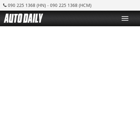
090 225 1368 (HN) - 090 225 1368 (HCM)
T
o
g
g
l
e
n
a
v
i
g
a
t
i
o
n