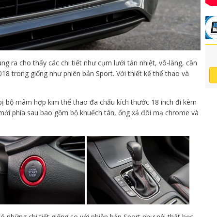
 ra cho thấy các chi tiết như cụm lưới tản nhiệt, vô-lăng, cần
18 trong giống như phiên bản Sport. Với thiết kế thể thao và
bị bộ mâm hợp kim thể thao đa chấu kích thước 18 inch đi kèm
m mới phía sau bao gồm bộ khuếch tán, ống xả đôi mạ chrome và
ó những chi tiết giống so với phiên bản Sport như nội thất bọc