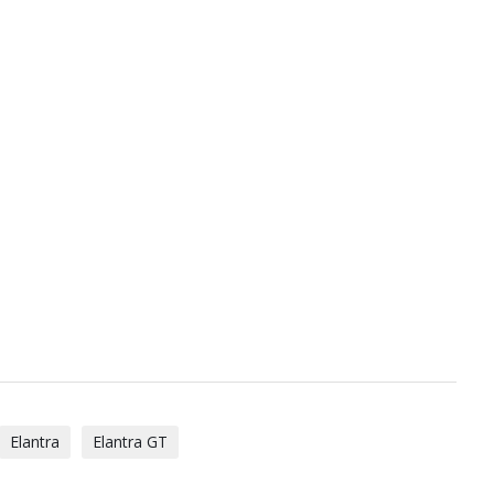
Elantra
Elantra GT