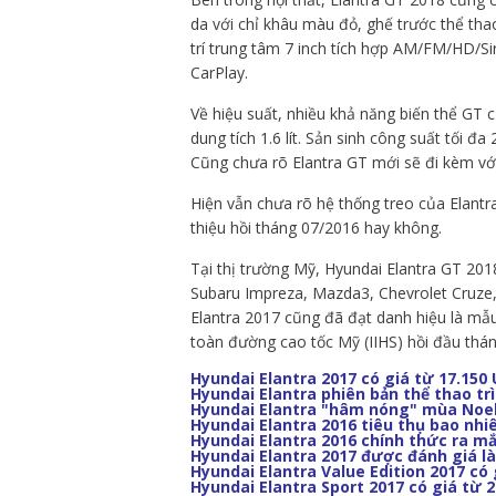
da với chỉ khâu màu đỏ, ghế trước thể tha
trí trung tâm 7 inch tích hợp AM/FM/HD/Si
CarPlay.
Về hiệu suất, nhiều khả năng biến thể GT 
dung tích 1.6 lít. Sản sinh công suất tối
Cũng chưa rõ Elantra GT mới sẽ đi kèm vớ
Hiện vẫn chưa rõ hệ thống treo của Elantr
thiệu hồi tháng 07/2016 hay không.
Tại thị trường Mỹ, Hyundai Elantra GT 20
Subaru Impreza, Mazda3, Chevrolet Cruze,
Elantra 2017 cũng đã đạt danh hiệu là mẫu
toàn đường cao tốc Mỹ (IIHS) hồi đầu thá
Hyundai Elantra 2017 có giá từ 17.150
Hyundai Elantra phiên bản thể thao tr
Hyundai Elantra "hâm nóng" mùa Noe
Hyundai Elantra 2016 tiêu thụ bao nhi
Hyundai Elantra 2016 chính thức ra mắ
Hyundai Elantra 2017 được đánh giá l
Hyundai Elantra Value Edition 2017 có 
Hyundai Elantra Sport 2017 có giá từ 