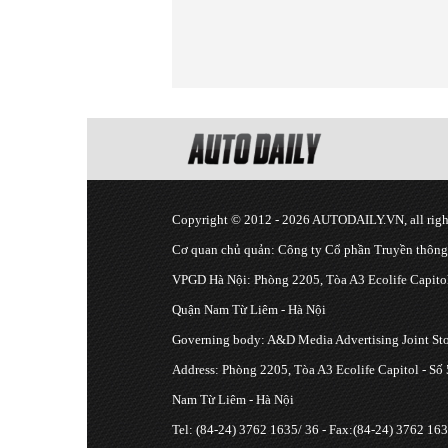
Copyright © 2012 - 2026 AUTODAILY.VN, all right
Cơ quan chủ quản: Công ty Cổ phần Truyền thôn
VPGD Hà Nội: Phòng 2205, Tòa A3 Ecolife Capitol
Quận Nam Từ Liêm - Hà Nội
Governing body: A&D Media Advertising Joint S
Address: Phòng 2205, Tòa A3 Ecolife Capitol - Số
Nam Từ Liêm - Hà Nội
Tel: (84-24) 3762 1635/ 36 - Fax:(84-24) 3762 163