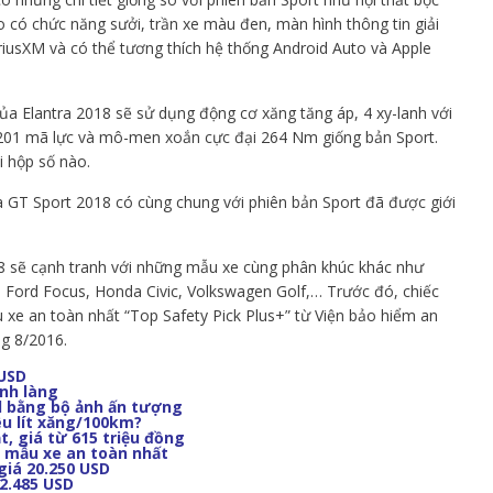
o có chức năng sưởi, trần xe màu đen, màn hình thông tin giải
riusXM và có thể tương thích hệ thống Android Auto và Apple
của Elantra 2018 sẽ sử dụng động cơ xăng tăng áp, 4 xy-lanh với
 đa 201 mã lực và mô-men xoắn cực đại 264 Nm giống bản Sport.
i hộp số nào.
a GT Sport 2018 có cùng chung với phiên bản Sport đã được giới
18 sẽ cạnh tranh với những mẫu xe cùng phân khúc khác như
 Ford Focus, Honda Civic, Volkswagen Golf,… Trước đó, chiếc
 xe an toàn nhất “Top Safety Pick Plus+” từ Viện bảo hiểm an
ng 8/2016.
 USD
ình làng
l bằng bộ ảnh ấn tượng
êu lít xăng/100km?
t, giá từ 615 triệu đồng
à mẫu xe an toàn nhất
giá 20.250 USD
22.485 USD