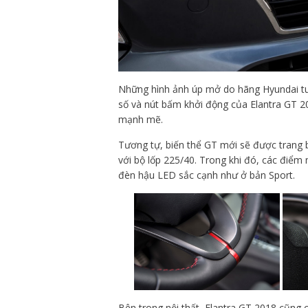
Những hình ảnh úp mở do hãng Hyundai tung
số và nút bấm khởi động của Elantra GT 20
mạnh mẽ.
Tương tự, biến thể GT mới sẽ được trang 
với bộ lốp 225/40. Trong khi đó, các điể
đèn hậu LED sắc cạnh như ở bản Sport.
Bên trong nội thất, Elantra GT 2018 cũng c