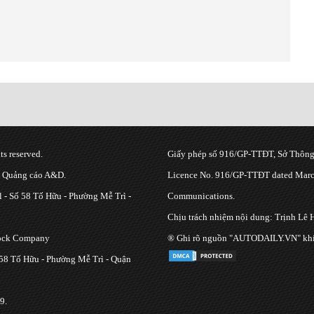
s reserved.
Giấy phép số 916/GP-TTĐT, Sở Thông 
g Quảng cáo A&D.
Licence No. 916/GP-TTĐT dated March
 - Số 58 Tố Hữu - Phường Mễ Trì -
Communications.
Chịu trách nhiệm nội dung: Trịnh Lê 
tock Company
® Ghi rõ nguồn "AUTODAILY.VN" khi bạ
 58 Tố Hữu - Phường Mễ Trì - Quận
9.