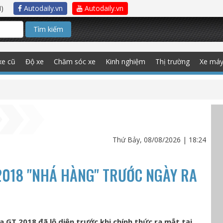
)
Autodaily.vn
Autodaily.vn
Tìm kiếm
xe cũ
Độ xe
Chăm sóc xe
Kinh nghiệm
Thị trường
Xe má
Thứ Bảy, 08/08/2026 | 18:24
2018 "NHÁ HÀNG" TRƯỚC NGÀY RA
a GT 2018 đã lộ diện trước khi chính thức ra mắt tại