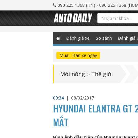
090 225 1368 (HN) - 090 225 1368 (HCM
Đánh giá xe
So sánh
Đánh giá 
Mua - Bán xe ngay
Mới nóng
Thế giới
>
09:34
|
08/02/2017
HYUNDAI ELANTRA GT 
MẮT
Hình ảnh đầu tiên của Hyundai Elantr