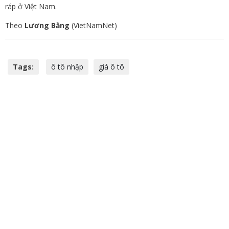
ráp ở Việt Nam.
Theo
Lương Bằng
(VietNamNet)
Tags:
ô tô nhập
giá ô tô