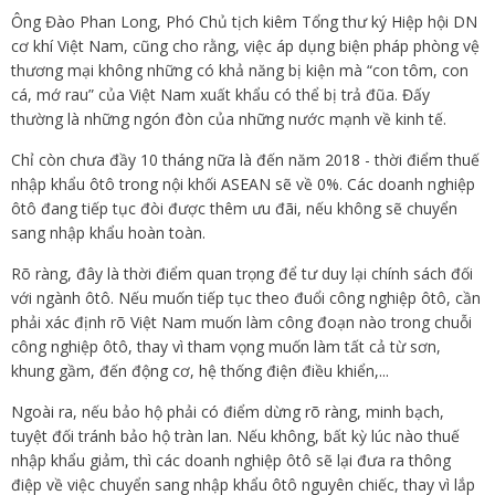
Ông Đào Phan Long, Phó Chủ tịch kiêm Tổng thư ký Hiệp hội DN
cơ khí Việt Nam, cũng cho rằng, việc áp dụng biện pháp phòng vệ
thương mại không những có khả năng bị kiện mà “con tôm, con
cá, mớ rau” của Việt Nam xuất khẩu có thể bị trả đũa. Đấy
thường là những ngón đòn của những nước mạnh về kinh tế.
Chỉ còn chưa đầy 10 tháng nữa là đến năm 2018 - thời điểm thuế
nhập khẩu ôtô trong nội khối ASEAN sẽ về 0%. Các doanh nghiệp
ôtô đang tiếp tục đòi được thêm ưu đãi, nếu không sẽ chuyển
sang nhập khẩu hoàn toàn.
Rõ ràng, đây là thời điểm quan trọng để tư duy lại chính sách đối
với ngành ôtô. Nếu muốn tiếp tục theo đuổi công nghiệp ôtô, cần
phải xác định rõ Việt Nam muốn làm công đoạn nào trong chuỗi
công nghiệp ôtô, thay vì tham vọng muốn làm tất cả từ sơn,
khung gầm, đến động cơ, hệ thống điện điều khiển,...
Ngoài ra, nếu bảo hộ phải có điểm dừng rõ ràng, minh bạch,
tuyệt đối tránh bảo hộ tràn lan. Nếu không, bất kỳ lúc nào thuế
nhập khẩu giảm, thì các doanh nghiệp ôtô sẽ lại đưa ra thông
điệp về việc chuyển sang nhập khẩu ôtô nguyên chiếc, thay vì lắp