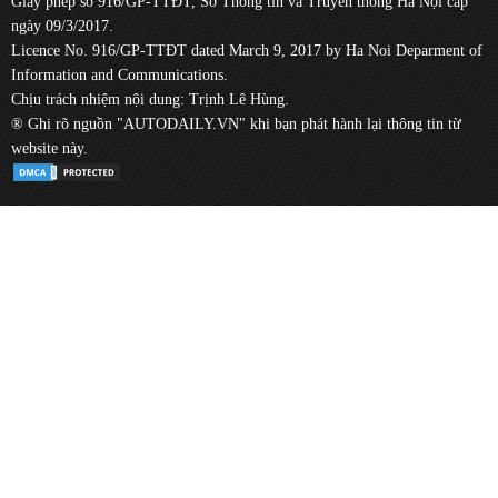
Giấy phép số 916/GP-TTĐT, Sở Thông tin và Truyền thông Hà Nội cấp
ngày 09/3/2017.
Licence No. 916/GP-TTĐT dated March 9, 2017 by Ha Noi Deparment of
Information and Communications.
Chịu trách nhiệm nội dung: Trịnh Lê Hùng.
® Ghi rõ nguồn "AUTODAILY.VN" khi bạn phát hành lại thông tin từ
website này.