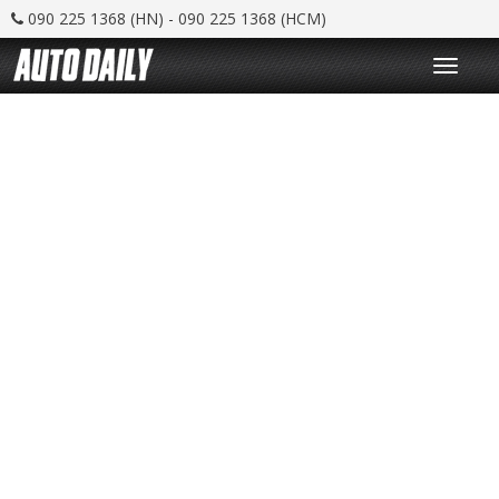
090 225 1368 (HN) - 090 225 1368 (HCM)
T
o
g
g
l
e
n
a
v
i
g
a
t
i
o
n