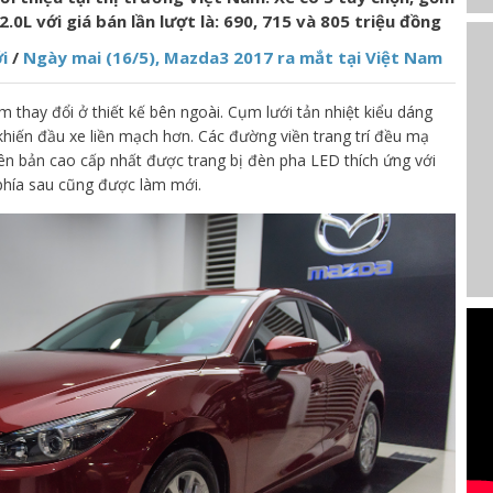
.0L với giá bán lần lượt là: 690, 715 và 805 triệu đồng
i
/
Ngày mai (16/5), Mazda3 2017 ra mắt tại Việt Nam
thay đổi ở thiết kế bên ngoài. Cụm lưới tản nhiệt kiểu dáng
iến đầu xe liền mạch hơn. Các đường viền trang trí đều mạ
ên bản cao cấp nhất được trang bị đèn pha LED thích ứng với
 phía sau cũng được làm mới.