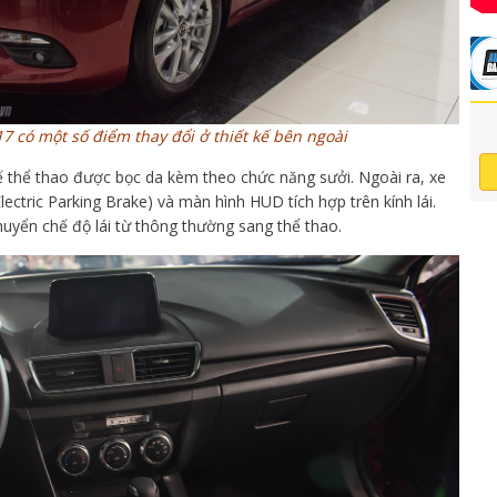
 có một số điểm thay đổi ở thiết kế bên ngoài
hế thể thao được bọc da kèm theo chức năng sưởi. Ngoài ra, xe
ectric Parking Brake) và màn hình HUD tích hợp trên kính lái.
huyển chế độ lái từ thông thường sang thể thao.