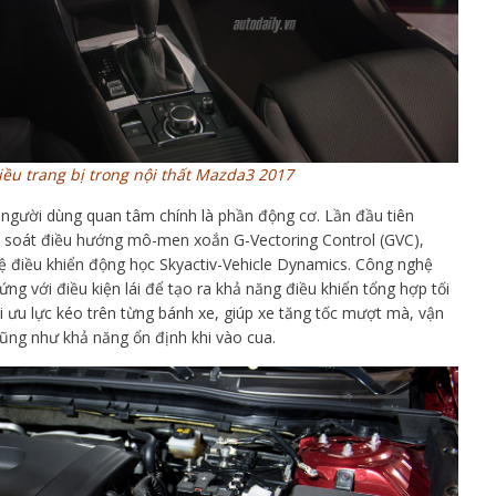
ều trang bị trong nội thất Mazda3 2017
 người dùng quan tâm chính là phần động cơ. Lần đầu tiên
 soát điều hướng mô-men xoắn G-Vectoring Control (GVC),
ệ điều khiển động học Skyactiv-Vehicle Dynamics. Công nghệ
g với điều kiện lái để tạo ra khả năng điều khiển tổng hợp tối
ối ưu lực kéo trên từng bánh xe, giúp xe tăng tốc mượt mà, vận
ũng như khả năng ổn định khi vào cua.