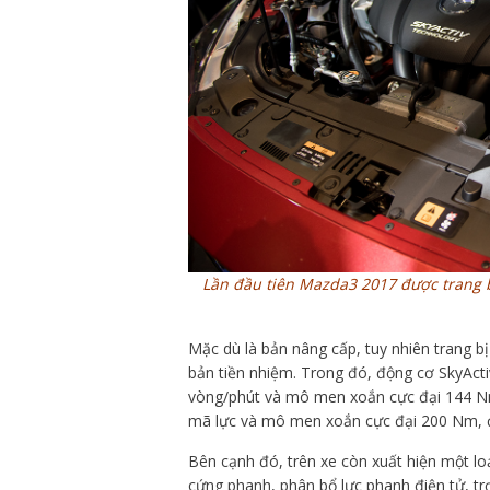
Lần đầu tiên Mazda3 2017 được trang 
Mặc dù là bản nâng cấp, tuy nhiên trang b
bản tiền nhiệm. Trong đó, động cơ SkyActiv,
vòng/phút và mô men xoắn cực đại 144 Nm 
mã lực và mô men xoắn cực đại 200 Nm, đ
Bên cạnh đó, trên xe còn xuất hiện một lo
cứng phanh, phân bổ lực phanh điện tử, trợ