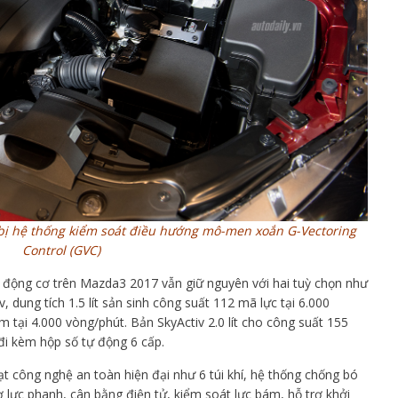
bị hệ thống kiểm soát điều hướng mô-men xoắn G-Vectoring
Control (GVC)
ị động cơ trên Mazda3 2017 vẫn giữ nguyên với hai tuỳ chọn như
 dung tích 1.5 lít sản sinh công suất 112 mã lực tại 6.000
tại 4.000 vòng/phút. Bản SkyActiv 2.0 lít cho công suất 155
i kèm hộp số tự động 6 cấp.
ạt công nghệ an toàn hiện đại như 6 túi khí, hệ thống chống bó
 lực phanh, cân bằng điện tử, kiểm soát lực bám, hỗ trợ khởi