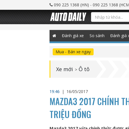
090 225 1368 (HN) - 090 225 1368 (HCM
Đánh giá xe
So sánh
Đánh giá 
Mua - Bán xe ngay
Xe mới
Ô tô
>
19:46
|
16/05/2017
MAZDA3 2017 CHÍNH TH
TRIỆU ĐỒNG
Mazda3 2017 vừa chính thức được giớ