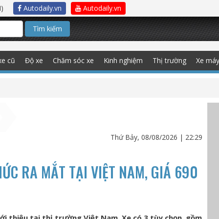
)
Autodaily.vn
Autodaily.vn
Tìm kiếm
xe cũ
Độ xe
Chăm sóc xe
Kinh nghiệm
Thị trường
Xe má
Thứ Bảy, 08/08/2026 | 22:29
ỨC RA MẮT TẠI VIỆT NAM, GIÁ 690
i thiệu tại thị trường Việt Nam. Xe có 3 tùy chọn, gồm