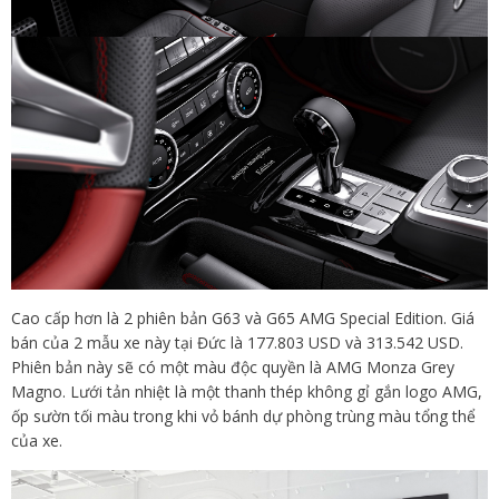
Cao cấp hơn là 2 phiên bản G63 và G65 AMG Special Edition. Giá
bán của 2 mẫu xe này tại Đức là 177.803 USD và 313.542 USD.
Phiên bản này sẽ có một màu độc quyền là AMG Monza Grey
Magno. Lưới tản nhiệt là một thanh thép không gỉ gắn logo AMG,
ốp sườn tối màu trong khi vỏ bánh dự phòng trùng màu tổng thể
của xe.