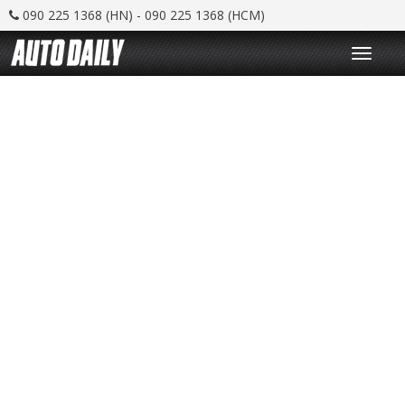
090 225 1368 (HN) - 090 225 1368 (HCM)
T
o
g
g
l
e
n
a
v
i
g
a
t
i
o
n