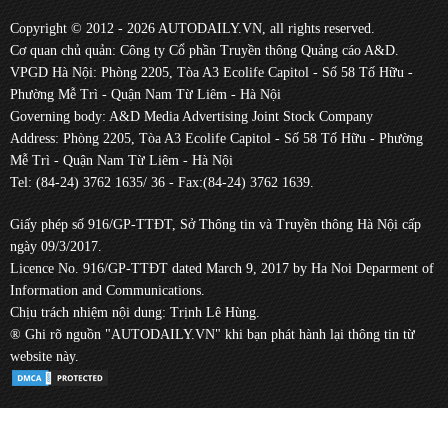
Copyright © 2012 - 2026 AUTODAILY.VN, all rights reserved.
Cơ quan chủ quản: Công ty Cổ phần Truyền thông Quảng cáo A&D.
VPGD Hà Nội: Phòng 2205, Tòa A3 Ecolife Capitol - Số 58 Tố Hữu -
Phường Mễ Trì - Quận Nam Từ Liêm - Hà Nội
Governing body: A&D Media Advertising Joint Stock Company
Address: Phòng 2205, Tòa A3 Ecolife Capitol - Số 58 Tố Hữu - Phường
Mễ Trì - Quận Nam Từ Liêm - Hà Nội
Tel: (84-24) 3762 1635/ 36 - Fax:(84-24) 3762 1639.
Giấy phép số 916/GP-TTĐT, Sở Thông tin và Truyền thông Hà Nội cấp
ngày 09/3/2017.
Licence No. 916/GP-TTĐT dated March 9, 2017 by Ha Noi Deparment of
Information and Communications.
Chịu trách nhiệm nội dung: Trịnh Lê Hùng.
® Ghi rõ nguồn "AUTODAILY.VN" khi bạn phát hành lại thông tin từ
website này.