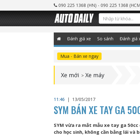
090 225 1368 (HN) - 090 225 1368 (HCM
Đánh giá xe
So sánh
Đánh giá 
Mua - Bán xe ngay
Xe mới
Xe máy
>
11:46
|
13/05/2017
SYM BÁN XE TAY GA 50
SYM vừa ra mắt mẫu xe tay ga 50cc c
cho học sinh, không cần bằng lái và 