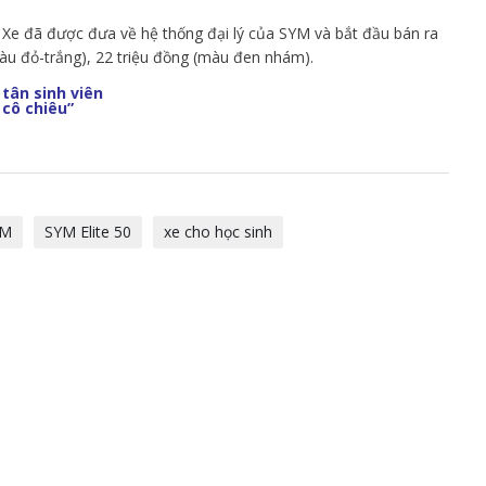
. Xe đã được đưa về hệ thống đại lý của SYM và bắt đầu bán ra
àu đỏ-trắng), 22 triệu đồng (màu đen nhám).
tân sinh viên
 cô chiêu”
YM
SYM Elite 50
xe cho học sinh