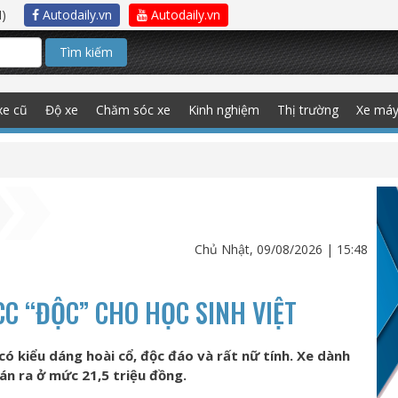
)
Autodaily.vn
Autodaily.vn
Tìm kiếm
xe cũ
Độ xe
Chăm sóc xe
Kinh nghiệm
Thị trường
Xe má
Chủ Nhật, 09/08/2026 | 15:48
CC “ĐỘC” CHO HỌC SINH VIỆT
ó kiểu dáng hoài cổ, độc đáo và rất nữ tính. Xe dành
bán ra ở mức 21,5 triệu đồng.