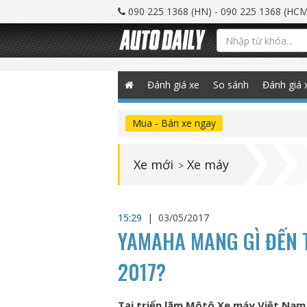
090 225 1368 (HN) - 090 225 1368 (HCM
Đánh giá xe
So sánh
Đánh giá 
Mua - Bán xe ngay
Xe mới
Xe máy
>
15:29
|
03/05/2017
YAMAHA MANG GÌ ĐẾN T
2017?
Tại triển lãm Môtô Xe máy Việt Nam