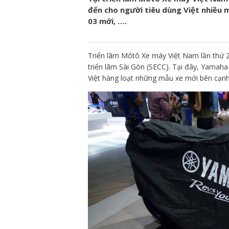
đến cho người tiêu dùng Việt nhiều 
03 mới, ….
Triển lãm Môtô Xe máy Việt Nam lần thứ 2 
triển lãm Sài Gòn (SECC). Tại đây, Yamaha
Việt hàng loạt những mẫu xe mới bên cạnh