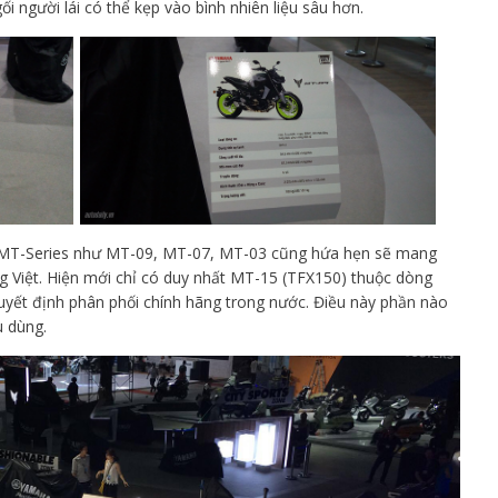
 người lái có thể kẹp vào bình nhiên liệu sâu hơn.
 MT-Series như MT-09, MT-07, MT-03 cũng hứa hẹn sẽ mang
g Việt. Hiện mới chỉ có duy nhất MT-15 (TFX150) thuộc dòng
yết định phân phối chính hãng trong nước. Điều này phần nào
u dùng.