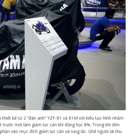
 thiết kế từ 2 “đàn anh” YZF-R1 và R1M với kiểu tạo hình nhằm
ặt trước mới làm giảm lực cản khí động học 8%. Trong khi đèn
hần vào mục đích giảm lực cản và rung lắc. Ghế người lái thu