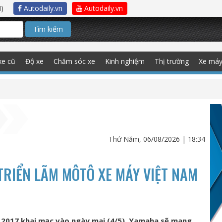
)
Autodaily.vn
Autodaily.vn
Tìm kiếm
xe cũ
Độ xe
Chăm sóc xe
Kinh nghiệm
Thị trường
Xe má
Thứ Năm, 06/08/2026 | 18:34
RIỂN LÃM MÔTÔ XE MÁY VIỆT NAM
 2017 khai mạc vào ngày mai (4/5), Yamaha sẽ mang