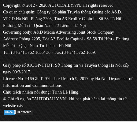
Copyright © 2012 - 2026 AUTODAILY.VN, all rights reserved.
Cơ quan chủ quản: Công ty Cổ phần Truyền thông Quảng cáo A&D.
VPGD Hà Nội: Phòng 2205, Tòa A3 Ecolife Capitol - Số 58 Tố Hữu -
Phường Mễ Trì - Quận Nam Từ Liêm - Hà Nội
Governing body: A&D Media Advertising Joint Stock Company
Address: Phòng 2205, Tòa A3 Ecolife Capitol - Số 58 Tố Hữu - Phường
Mễ Trì - Quận Nam Từ Liêm - Hà Nội
Tel: (84-24) 3762 1635/ 36 - Fax:(84-24) 3762 1639.
Giấy phép số 916/GP-TTĐT, Sở Thông tin và Truyền thông Hà Nội cấp
ngày 09/3/2017.
Licence No. 916/GP-TTĐT dated March 9, 2017 by Ha Noi Deparment of
Information and Communications.
Chịu trách nhiệm nội dung: Trịnh Lê Hùng.
® Ghi rõ nguồn "AUTODAILY.VN" khi bạn phát hành lại thông tin từ
website này.