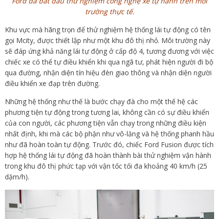
Ford đã bắt đầu thử nghiệm công nghệ xe tự hành trên môi
trường thực tế.
Khu vực mà hãng trọn để thử nghiệm hệ thống lái tự động có tên
gọi Mcity, được thiết lập như một khu đô thị nhỏ. Môi trường này
sẽ đáp ứng khả năng lái tự động ở cấp độ 4, tương đương với việc
chiếc xe có thể tự điều khiển khi qua ngã tư, phát hiện người đi bộ
qua đường, nhận diện tín hiệu đèn giao thông và nhận diện người
điều khiển xe đạp trên đường.
Những hệ thống như thế là bước chạy đà cho một thế hệ các
phương tiện tự động trong tương lai, không cần có sự điều khiển
của con người, các phương tiện vẫn chạy trong những điều kiện
nhất định, khi mà các bộ phận như vô-lăng và hệ thống phanh hầu
như đã hoàn toàn tự động. Trước đó, chiếc Ford Fusion được tích
hợp hệ thống lái tự động đã hoàn thành bài thử nghiệm vận hành
trong khu đô thị phức tạp với vận tốc tối đa khoảng 40 km/h (25
dặm/h).