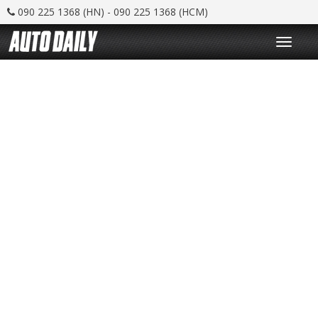
090 225 1368 (HN) - 090 225 1368 (HCM)
T
o
g
g
l
e
n
a
v
i
g
a
t
i
o
n