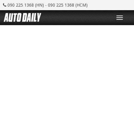
090 225 1368 (HN) - 090 225 1368 (HCM)
T
o
g
g
l
e
n
a
v
i
g
a
t
i
o
n