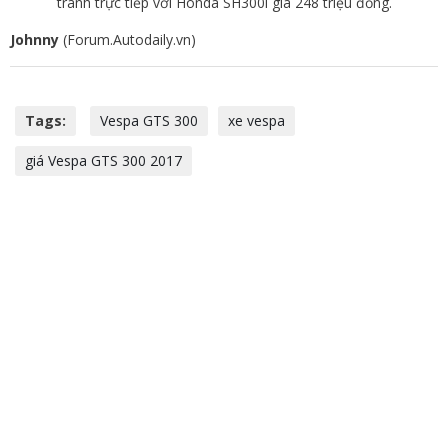
tranh trực tiếp với Honda SH300i giá 248 triệu đồng.
Johnny
(Forum.Autodaily.vn)
Tags:
Vespa GTS 300
xe vespa
giá Vespa GTS 300 2017