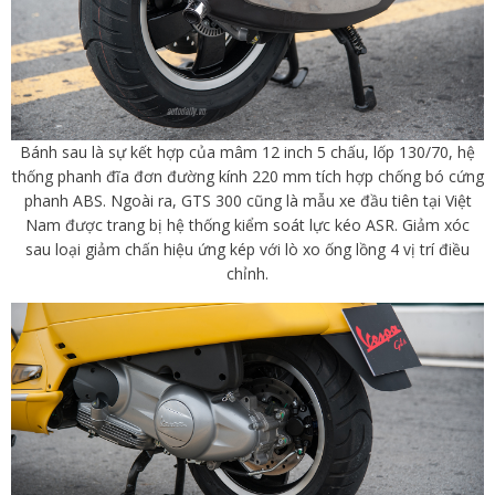
Bánh sau là sự kết hợp của mâm 12 inch 5 chấu, lốp 130/70, hệ
thống phanh đĩa đơn đường kính 220 mm tích hợp chống bó cứng
phanh ABS. Ngoài ra, GTS 300 cũng là mẫu xe đầu tiên tại Việt
Nam được trang bị hệ thống kiểm soát lực kéo ASR. Giảm xóc
sau loại g
iảm chấn hiệu ứng kép với lò xo ống lồng 4 vị trí điều
chỉnh.