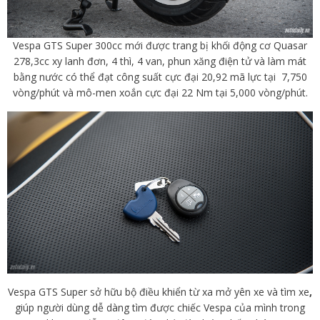
Vespa GTS Super 300cc mới được trang bị khối
động cơ Quasar
278,3cc xy lanh đơn, 4 thì, 4 van, phun xăng điện tử và làm mát
bằng nước
có thể đạt công suất cực đại 20,92 mã lực tại 7,750
vòng/phút và mô-men xoắn cực đại 22 Nm tại 5,000 vòng/phút.
Vespa GTS Super sở hữu bộ điều khiển từ xa mở yên xe và tìm xe
,
giúp người dùng dễ dàng tìm được chiếc Vespa của mình trong