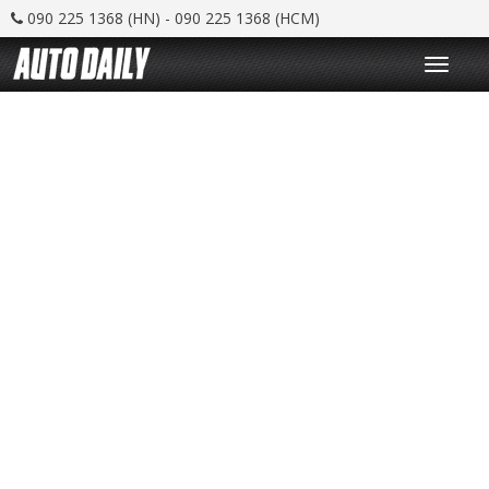
090 225 1368 (HN) - 090 225 1368 (HCM)
T
o
g
g
l
e
n
a
v
i
g
a
t
i
o
n