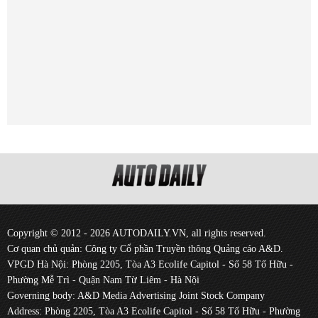
Copyright © 2012 - 2026 AUTODAILY.VN, all rights reserved.
Cơ quan chủ quản: Công ty Cổ phần Truyền thông Quảng cáo A&D.
VPGD Hà Nội: Phòng 2205, Tòa A3 Ecolife Capitol - Số 58 Tố Hữu -
Phường Mễ Trì - Quận Nam Từ Liêm - Hà Nội
Governing body: A&D Media Advertising Joint Stock Company
Address: Phòng 2205, Tòa A3 Ecolife Capitol - Số 58 Tố Hữu - Phường