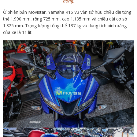
đồng.
Ở phiên bản Movistar, Yamaha R15 V3 vẫn sở hữu chiều dài tổng
thể 1.990 mm, rộng 725 mm, cao 1.135 mm và chiều dài cơ sở
1.325 mm. Trọng lượng tổng thể 137 kg và dung tích bình xăng
của xe là 11 lít.