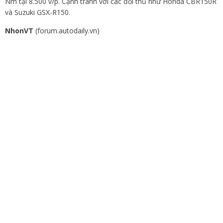
Nm tại 8.500 v/p. Cạnh tranh với các đối thủ như Honda CBR150R
và Suzuki GSX-R150.
NhonVT
(forum.autodaily.vn)