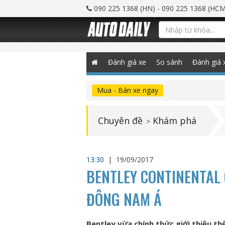
090 225 1368 (HN) - 090 225 1368 (HCM
Đánh giá xe
So sánh
Đánh giá 
Mua - Bán xe ngay
Chuyên đề
Khám phá
>
13:30
|
19/09/2017
BENTLEY CONTINENTAL 
ĐÔNG NAM Á
Bentley vừa chính thức giới thiệu t