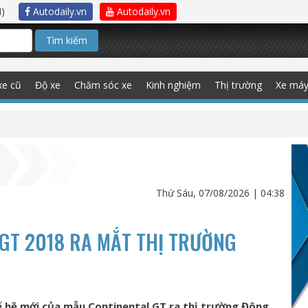
)
Autodaily.vn
Autodaily.vn
Tìm kiếm
xe cũ
Độ xe
Chăm sóc xe
Kinh nghiệm
Thị trường
Xe má
Thứ Sáu, 07/08/2026 | 04:38
GT 2018 RA MẮT THỊ TRƯỜNG
hế hệ mới của mẫu Continental GT ra thị trường Đông