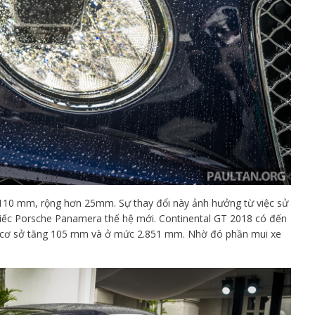
n 110 mm, rộng hơn 25mm. Sự thay đổi này ảnh hưởng từ việc sử
hiếc Porsche Panamera thế hệ mới. Continental GT 2018 có đến
i cơ sở tăng 105 mm và ở mức 2.851 mm. Nhờ đó phần mui xe