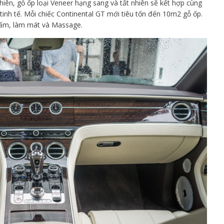
hiên, gỗ ốp loại Veneer hạng sang và tất nhiên sẽ kết hợp cùng
tinh tế. Mỗi chiếc Continental GT mới tiêu tốn đến 10m2 gỗ ốp.
i ấm, làm mát và Massage.