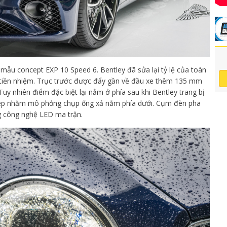
mẫu concept EXP 10 Speed 6. Bentley đã sửa lại tỷ lệ của toàn
n tiền nhiệm. Trục trước được đẩy gần về đầu xe thêm 135 mm
uy nhiên điểm đặc biệt lại nằm ở phía sau khi Bentley trang bị
 kép nhằm mô phỏng chụp ống xả nằm phía dưới. Cụm đèn pha
g công nghệ LED ma trận.