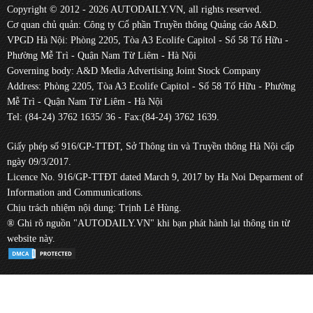
Copyright © 2012 - 2026 AUTODAILY.VN, all rights reserved.
Cơ quan chủ quản: Công ty Cổ phần Truyền thông Quảng cáo A&D.
VPGD Hà Nội: Phòng 2205, Tòa A3 Ecolife Capitol - Số 58 Tố Hữu -
Phường Mễ Trì - Quận Nam Từ Liêm - Hà Nội
Governing body: A&D Media Advertising Joint Stock Company
Address: Phòng 2205, Tòa A3 Ecolife Capitol - Số 58 Tố Hữu - Phường
Mễ Trì - Quận Nam Từ Liêm - Hà Nội
Tel: (84-24) 3762 1635/ 36 - Fax:(84-24) 3762 1639.
Giấy phép số 916/GP-TTĐT, Sở Thông tin và Truyền thông Hà Nội cấp
ngày 09/3/2017.
Licence No. 916/GP-TTĐT dated March 9, 2017 by Ha Noi Deparment of
Information and Communications.
Chịu trách nhiệm nội dung: Trịnh Lê Hùng.
® Ghi rõ nguồn "AUTODAILY.VN" khi bạn phát hành lại thông tin từ
website này.