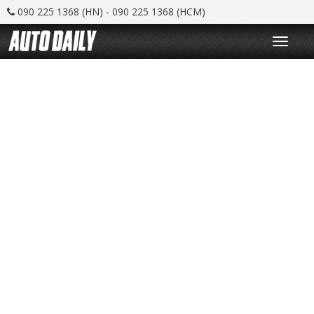
090 225 1368 (HN) - 090 225 1368 (HCM)
T
o
g
g
l
e
n
a
v
i
g
a
t
i
o
n