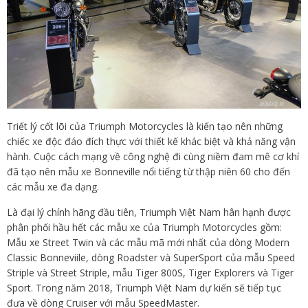
Triết lý cốt lõi của Triumph Motorcycles là kiến tạo nên những
chiếc xe độc đáo đích thực với thiết kế khác biệt và khả năng vận
hành. Cuộc cách mạng về công nghệ đi cùng niềm đam mê cơ khí
đã tạo nên mẫu xe Bonneville nổi tiếng từ thập niên 60 cho đến
các mẫu xe đa dạng.
Là đại lý chính hãng đầu tiên, Triumph Việt Nam hân hạnh được
phân phối hầu hết các mẫu xe của Triumph Motorcycles gồm:
Mẫu xe Street Twin và các mẫu mã mới nhất của dòng Modern
Classic Bonneviile, dòng Roadster và SuperSport của mẫu Speed
Striple và Street Striple, mẫu Tiger 800S, Tiger Explorers và Tiger
Sport. Trong năm 2018, Triumph Việt Nam dự kiến sẽ tiếp tục
đưa về dòng Cruiser với mẫu SpeedMaster.