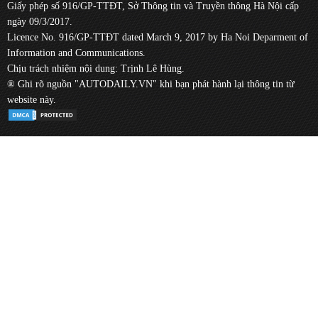
Giấy phép số 916/GP-TTĐT, Sở Thông tin và Truyền thông Hà Nội cấp
ngày 09/3/2017.
Licence No. 916/GP-TTĐT dated March 9, 2017 by Ha Noi Deparment of
Information and Communications.
Chịu trách nhiệm nội dung: Trịnh Lê Hùng.
® Ghi rõ nguồn "AUTODAILY.VN" khi bạn phát hành lại thông tin từ
website này.