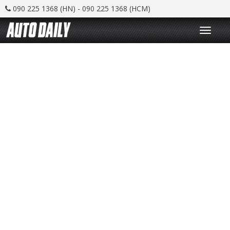
090 225 1368 (HN) - 090 225 1368 (HCM)
T
o
g
g
l
e
n
a
v
i
g
a
t
i
o
n