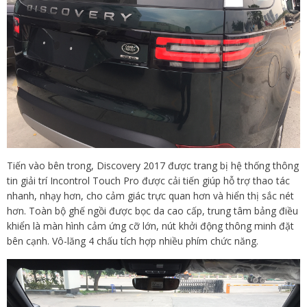
Tiến vào bên trong, Discovery 2017 được trang bị hệ thống thông
tin giải trí Incontrol Touch Pro được cải tiến giúp hỗ trợ thao tác
nhanh, nhạy hơn, cho cảm giác trực quan hơn và hiển thị sắc nét
hơn. Toàn bộ ghế ngồi được bọc da cao cấp, trung tâm bảng điều
khiển là màn hình cảm ứng cỡ lớn, nút khởi động thông minh đặt
bên cạnh. Vô-lăng 4 chấu tích hợp nhiều phím chức năng.