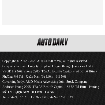
Copyright © 2012 - 2026 AUTODAILY.VN, all rights reserved.
Cơ quan chủ quản: Công ty Cổ phần Truyền thông Quảng cáo A&D.
VPGD Hà Nội: Phòng 2205, Tòa A3 Ecolife Capitol - Số 58 Tố Hữu -
Phường Mễ Trì - Quận Nam Từ Liêm - Hà Nội
Governing body: A&D Media Advertising Joint Stock Company
Address: Phòng 2205, Tòa A3 Ecolife Capitol - Số 58 Tố Hữu - Phường
Mễ Trì - Quận Nam Từ Liêm - Hà Nội
Tel: (84-24) 3762 1635/ 36 - Fax:(84-24) 3762 1639.