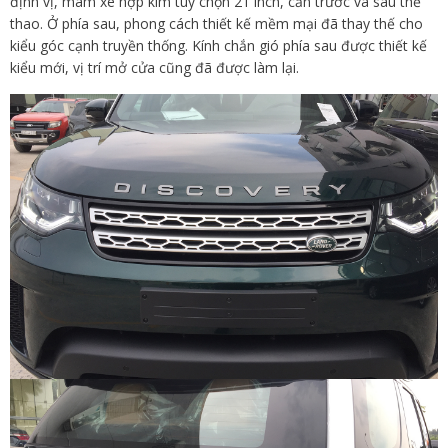
định vị, mâm xe hợp kim tùy chọn 21 inch, cản trước và sau thể
thao. Ở phía sau, phong cách thiết kế mềm mại đã thay thế cho
kiểu góc cạnh truyền thống. Kính chắn gió phía sau được thiết kế
kiểu mới, vị trí mở cửa cũng đã được làm lại.