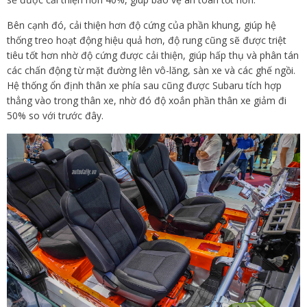
Bên cạnh đó, cải thiện hơn độ cứng của phần khung, giúp hệ
thống treo hoạt động hiệu quả hơn, độ rung cũng sẽ được triệt
tiêu tốt hơn nhờ độ cứng được cải thiện, giúp hấp thụ và phân tán
các chấn động từ mặt đường lên vô-lăng, sàn xe và các ghế ngồi.
Hệ thống ổn định thân xe phía sau cũng được Subaru tích hợp
thẳng vào trong thân xe, nhờ đó độ xoắn phần thân xe giảm đi
50% so với trước đây.