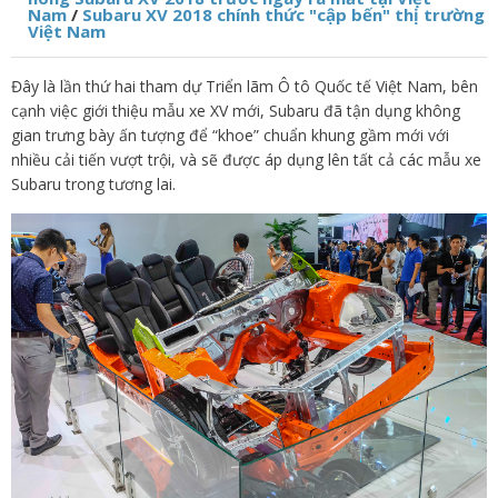
Nam
/
Subaru XV 2018 chính thức "cập bến" thị trường
Việt Nam
Đây là lần thứ hai tham dự Triển lãm Ô tô Quốc tế Việt Nam, bên
cạnh việc giới thiệu mẫu xe XV mới, Subaru đã tận dụng không
gian trưng bày ấn tượng để “khoe” chuẩn khung gầm mới với
nhiều cải tiến vượt trội, và sẽ được áp dụng lên tất cả các mẫu xe
Subaru trong tương lai.