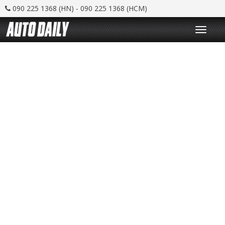
090 225 1368 (HN) - 090 225 1368 (HCM)
T
o
g
g
l
e
n
a
v
i
g
a
t
i
o
n