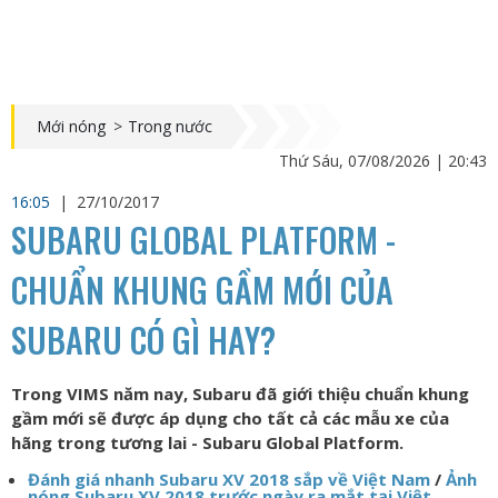
Mới nóng
>
Trong nước
Thứ Sáu, 07/08/2026 | 20:43
16:05
|
27/10/2017
SUBARU GLOBAL PLATFORM -
CHUẨN KHUNG GẦM MỚI CỦA
SUBARU CÓ GÌ HAY?
Trong VIMS năm nay, Subaru đã giới thiệu chuẩn khung
gầm mới sẽ được áp dụng cho tất cả các mẫu xe của
hãng trong tương lai - Subaru Global Platform.
Đánh giá nhanh Subaru XV 2018 sắp về Việt Nam
/
Ảnh
nóng Subaru XV 2018 trước ngày ra mắt tại Việt