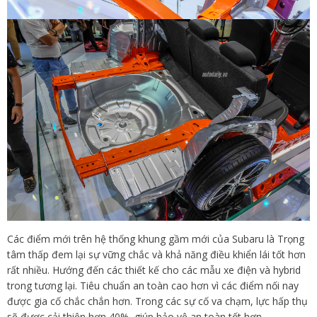
Các điểm mới trên hệ thống khung gầm mới của Subaru là Trọng
tâm thấp đem lại sự vững chắc và khả năng điều khiển lái tốt hơn
rất nhiều. Hướng đến các thiết kế cho các mẫu xe điện và hybrid
trong tương lại. Tiêu chuẩn an toàn cao hơn vì các điểm nối nay
được gia cố chắc chắn hơn. Trong các sự cố va chạm, lực hấp thụ
sẽ được cải thiện hơn 40%, giúp bảo vệ an toàn tốt hơn.