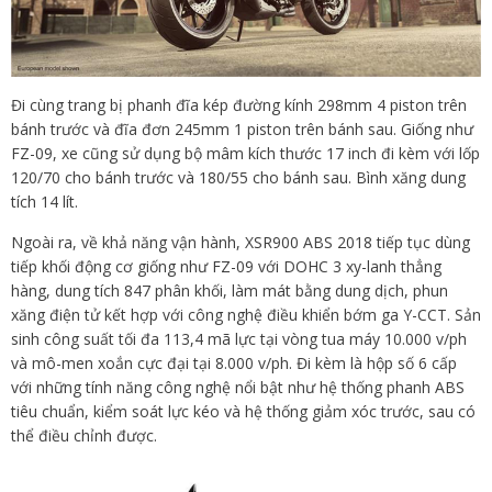
Đi cùng trang bị phanh đĩa kép đường kính 298mm 4 piston trên
bánh trước và đĩa đơn 245mm 1 piston trên bánh sau. Giống như
FZ-09, xe cũng sử dụng bộ mâm kích thước 17 inch đi kèm với lốp
120/70 cho bánh trước và 180/55 cho bánh sau. Bình xăng dung
tích 14 lít.
Ngoài ra, về khả năng vận hành, XSR900 ABS 2018 tiếp tục dùng
tiếp khối động cơ giống như FZ-09 với DOHC 3 xy-lanh thẳng
hàng, dung tích 847 phân khối, làm mát bằng dung dịch, phun
xăng điện tử kết hợp với công nghệ điều khiển bớm ga Y-CCT. Sản
sinh công suất tối đa 113,4 mã lực tại vòng tua máy 10.000 v/ph
và mô-men xoắn cực đại tại 8.000 v/ph. Đi kèm là hộp số 6 cấp
với những tính năng công nghệ nổi bật như hệ thống phanh ABS
tiêu chuẩn, kiểm soát lực kéo và hệ thống giảm xóc trước, sau có
thể điều chỉnh được.