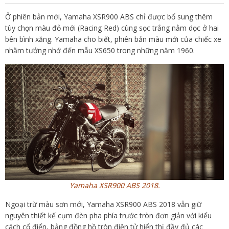
Ở phiên bản mới, Yamaha XSR900 ABS chỉ được bổ sung thêm
tùy chọn màu đỏ mới (Racing Red) cùng sọc trắng nằm dọc ở hai
bên bình xăng. Yamaha cho biết, phiên bản màu mới của chiếc xe
nhằm tưởng nhớ đến mẫu XS650 trong những năm 1960.
Yamaha XSR900 ABS 2018.
Ngoại trừ màu sơn mới, Yamaha XSR900 ABS 2018 vẫn giữ
nguyên thiết kế cụm đèn pha phía trước tròn đơn giản với kiểu
cách cổ điển, bảng đồng hồ tròn điện tử hiển thị đầy đủ các