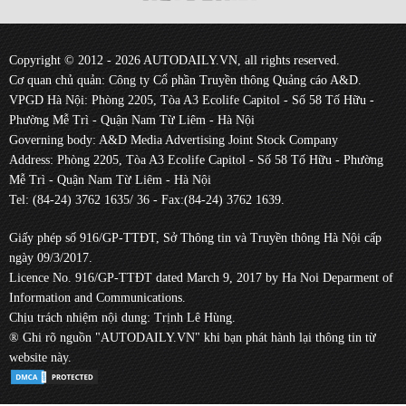
Copyright © 2012 - 2026 AUTODAILY.VN, all rights reserved.
Cơ quan chủ quản: Công ty Cổ phần Truyền thông Quảng cáo A&D.
VPGD Hà Nội: Phòng 2205, Tòa A3 Ecolife Capitol - Số 58 Tố Hữu -
Phường Mễ Trì - Quận Nam Từ Liêm - Hà Nội
Governing body: A&D Media Advertising Joint Stock Company
Address: Phòng 2205, Tòa A3 Ecolife Capitol - Số 58 Tố Hữu - Phường
Mễ Trì - Quận Nam Từ Liêm - Hà Nội
Tel: (84-24) 3762 1635/ 36 - Fax:(84-24) 3762 1639.
Giấy phép số 916/GP-TTĐT, Sở Thông tin và Truyền thông Hà Nội cấp
ngày 09/3/2017.
Licence No. 916/GP-TTĐT dated March 9, 2017 by Ha Noi Deparment of
Information and Communications.
Chịu trách nhiệm nội dung: Trịnh Lê Hùng.
® Ghi rõ nguồn "AUTODAILY.VN" khi bạn phát hành lại thông tin từ
website này.