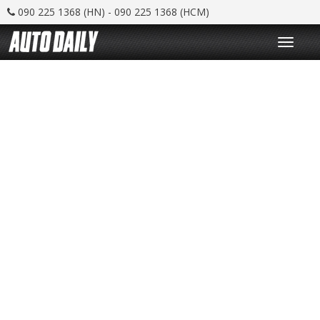
090 225 1368 (HN) - 090 225 1368 (HCM)
T
o
g
g
l
e
n
a
v
i
g
a
t
i
o
n